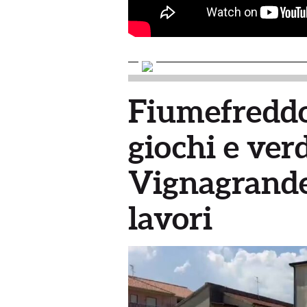
Fiumefreddo
giochi e ver
Vignagrande:
lavori