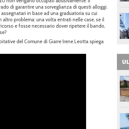
tri 20 non vengano occupati abusivamente: il
do di garantire una sorveglianza di questi alloggi.
li assegnatari in base ad una graduatoria su cui
altro problema: una volta entrati nelle case, se il
 ricorso e fosse necessario dover ripetere il bando,
se?
 abitative del Comune di Giarre Irene Leotta spiega
UL