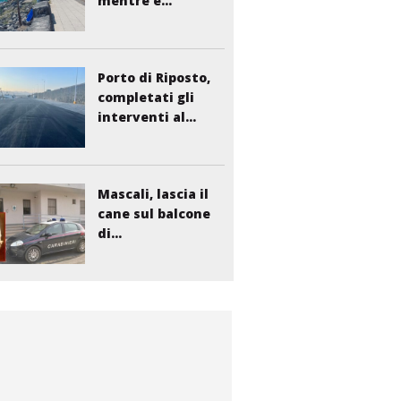
mentre è...
Porto di Riposto,
completati gli
interventi al...
Mascali, lascia il
cane sul balcone
di...