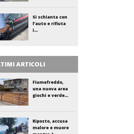
Si schianta con
l’auto e rifiuta
i...
TIMI ARTICOLI
Fiumefreddo,
una nuova area
giochi e verde...
Riposto, accusa
malore e muore