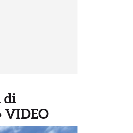
 di
e» VIDEO