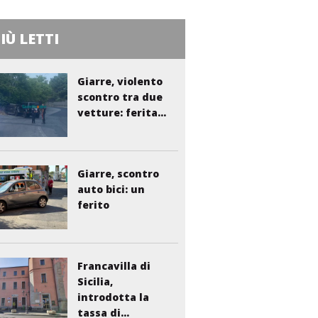
PIÙ LETTI
Giarre, violento
scontro tra due
vetture: ferita...
Giarre, scontro
auto bici: un
ferito
Francavilla di
Sicilia,
introdotta la
tassa di...