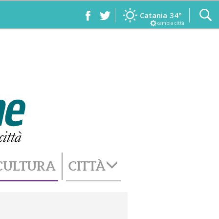
Catania
34°
cambia città
CULTURA
CITTÀ