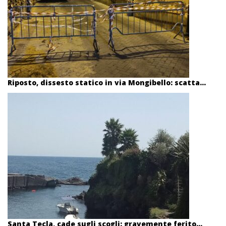
Riposto, dissesto statico in via Mongibello: scatta...
Santa Tecla, cade sugli scogli: gravemente ferito...