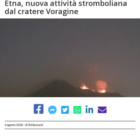
Etna, nuova attività stromboliana
dal cratere Voragine
6 agosto 2026
- di
Redazione