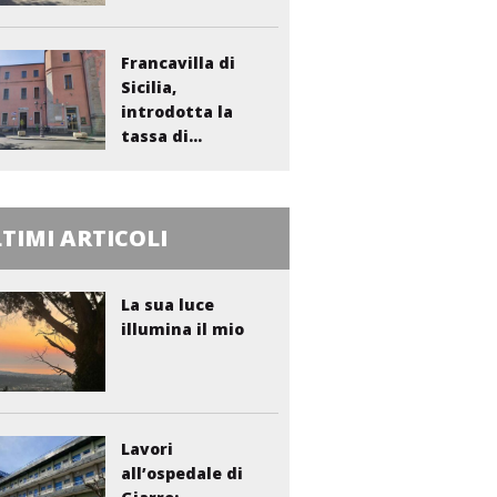
Francavilla di
Sicilia,
introdotta la
tassa di...
TIMI ARTICOLI
La sua luce
illumina il mio
Lavori
all’ospedale di