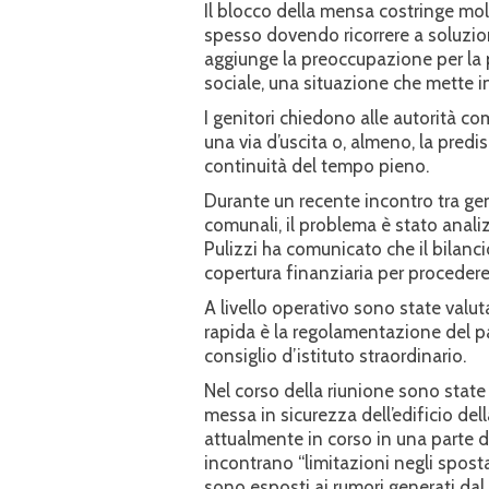
Il blocco della mensa costringe molt
spesso dovendo ricorrere a soluzioni
aggiunge la preoccupazione per la
sociale, una situazione che mette in
I genitori chiedono alle autorità c
una via d’uscita o, almeno, la predi
continuità del tempo pieno.
Durante un recente incontro tra geni
comunali, il problema è stato analiz
Pulizzi ha comunicato che il bilanc
copertura finanziaria per procede
A livello operativo sono state valut
rapida è la regolamentazione del pa
consiglio d’istituto straordinario.
Nel corso della riunione sono state 
messa in sicurezza dell’edificio dell
attualmente in corso in una parte del
incontrano “limitazioni negli spost
sono esposti ai rumori generati dal 