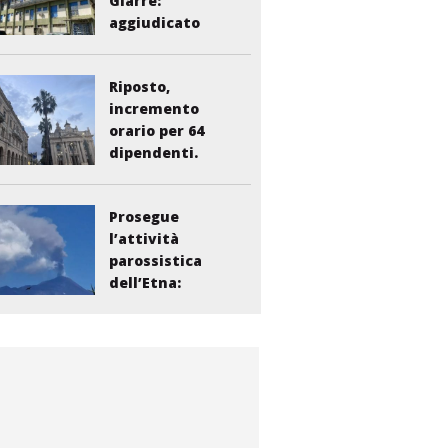
Giarre:
aggiudicato
l’appalto per...
Riposto,
incremento
orario per 64
dipendenti.
Vasta:...
Prosegue
l’attività
parossistica
dell’Etna:
sospesi i voli...