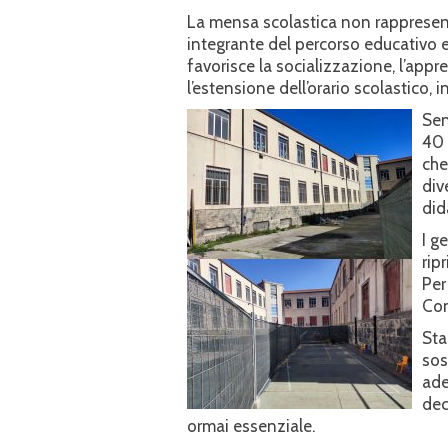
La mensa scolastica non rappresen
integrante del percorso educativo e
favorisce la socializzazione, l’app
l’estensione dell’orario scolastico,
Sen
40 
che
div
did
I g
rip
Per
Com
Sta
sos
ade
dec
ormai essenziale.