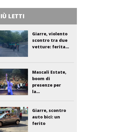
PIÙ LETTI
Giarre, violento
scontro tra due
vetture: ferita...
Mascali Estate,
boom di
presenze per
la...
Giarre, scontro
auto bici: un
ferito