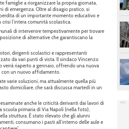
e famiglie a riorganizzare la propria giornata,
 di emergenza. Oltre al disagio pratico, si
 perdita di un importante momento educativo e
 crisi l’intera comunità scolastica.
omunali di intervenire tempestivamente per trovare
sposizione di alternative che garantiscano la
tori, dirigenti scolastici e rappresentanti
zato da vari punti di vista. Il sindaco Vincenzo
io verrà riaperto a gennaio, offrendo una nuova
re con un nuovo affidamento.
ate varie soluzioni, ma attualmente quella più
sto domiciliare, che sarà discussa martedì in un
esaminate anche le criticità derivanti dai lavori di
a scuola primaria di Via Napoli (nella foto),
la struttura. È stato rilevato che gli alunni
amenti, consumano i pasti all’interno delle aule e
cantiere”.