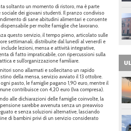
ta soltanto un momento di ristoro, ma è parte
 sociale dei giovani studenti. Il pranzo condiviso
rendimento di sane abitudini alimentari e consente
 indispensabile per molte famiglie che lavorano.
za questo servizio, il tempo pieno, articolato sulle
ore settimanali, distribuite dal lunedì al venerdì e
 include lezioni, mensa e attività integrative,
enta di fatto impraticabile, con ripercussioni sulla
attica e sull’organizzazione familiare.
UL
enitori sono allarmati e sollecitano un rapido
ristino della mensa, servizio avviato il 13 ottobre.
 ogni pasto, le famiglie pagano 1,90 euro, mentre il
une contribuisce con 4,20 euro (Iva compresa).
ndo alle dichiarazioni delle famiglie coinvolte, la
pensione sarebbe avvenuta senza un preavviso
guato e senza soluzioni alternative, lasciando
ine di bambini privi di un servizio considerato