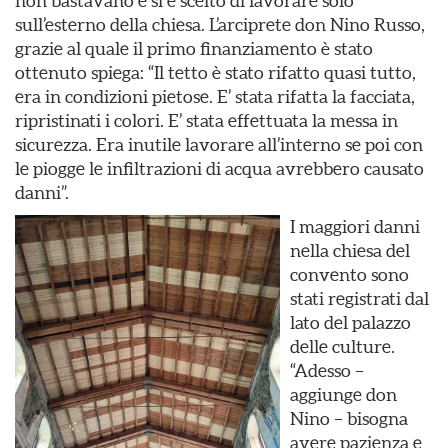
non bastavano e si è scelto di lavorare solo
sull’esterno della chiesa. L’arciprete don Nino Russo,
grazie al quale il primo finanziamento è stato
ottenuto spiega: “Il tetto è stato rifatto quasi tutto,
era in condizioni pietose. E’ stata rifatta la facciata,
ripristinati i colori. E’ stata effettuata la messa in
sicurezza. Era inutile lavorare all’interno se poi con
le piogge le infiltrazioni di acqua avrebbero causato
danni”.
I maggiori danni
nella chiesa del
convento sono
stati registrati dal
lato del palazzo
delle culture.
“Adesso –
aggiunge don
Nino – bisogna
avere pazienza e