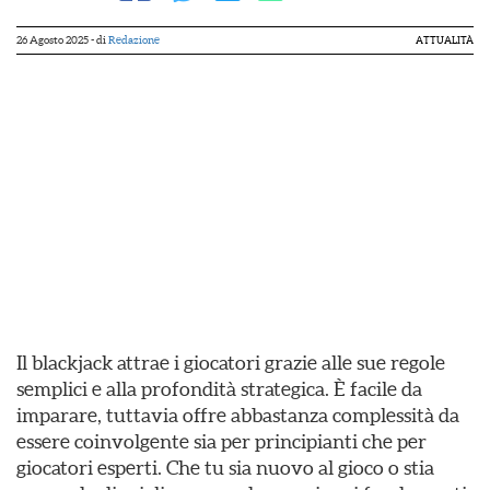
26 Agosto 2025
- di
Redazione
ATTUALITÀ
Il blackjack attrae i giocatori grazie alle sue regole
semplici e alla profondità strategica. È facile da
imparare, tuttavia offre abbastanza complessità da
essere coinvolgente sia per principianti che per
giocatori esperti. Che tu sia nuovo al gioco o stia