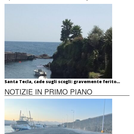
Santa Tecla, cade sugli scogli: gravemente ferito...
NOTIZIE IN PRIMO PIANO