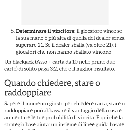
Determinare il vincitore
: il giocatore vince se
la sua mano è più alta di quella del dealer senza
superare 21. Se il dealer sballa (va oltre 21), i
giocatori che non hanno sballato vincono.
Un blackjack (Asso + carta da 10 nelle prime due
carte) di solito paga 3:2, che è il miglior risultato.
Quando chiedere, stare o
raddoppiare
Sapere il momento giusto per chiedere carta, stare o
raddoppiare può abbassare il vantaggio della casa e
aumentare le tue probabilità di vincita. È qui che la
strategia base aiuta: un insieme di linee guida basate