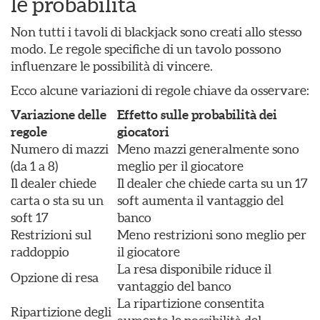
le probabilità
Non tutti i tavoli di blackjack sono creati allo stesso
modo. Le regole specifiche di un tavolo possono
influenzare le possibilità di vincere.
Ecco alcune variazioni di regole chiave da osservare:
Variazione delle
Effetto sulle probabilità dei
regole
giocatori
Numero di mazzi
Meno mazzi generalmente sono
(da 1 a 8)
meglio per il giocatore
Il dealer chiede
Il dealer che chiede carta su un 17
carta o sta su un
soft aumenta il vantaggio del
soft 17
banco
Restrizioni sul
Meno restrizioni sono meglio per
raddoppio
il giocatore
La resa disponibile riduce il
Opzione di resa
vantaggio del banco
La ripartizione consentita
Ripartizione degli