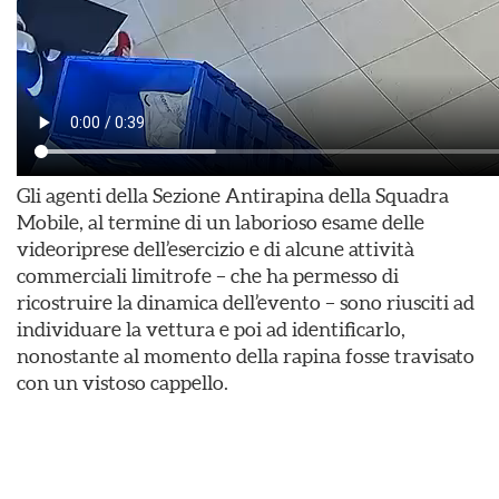
Gli agenti della Sezione Antirapina della Squadra
Mobile, al termine di un laborioso esame delle
videoriprese dell’esercizio e di alcune attività
commerciali limitrofe – che ha permesso di
ricostruire la dinamica dell’evento – sono riusciti ad
individuare la vettura e poi ad identificarlo,
nonostante al momento della rapina fosse travisato
con un vistoso cappello.