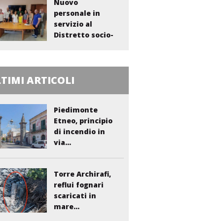
Nuovo
personale in
servizio al
Distretto socio-
sanitario...
TIMI ARTICOLI
Piedimonte
Etneo, principio
di incendio in
via...
Torre Archirafi,
reflui fognari
scaricati in
mare...