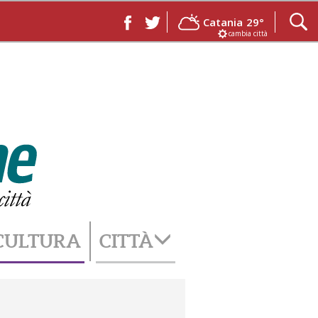
Catania
29°
cambia città
CULTURA
CITTÀ