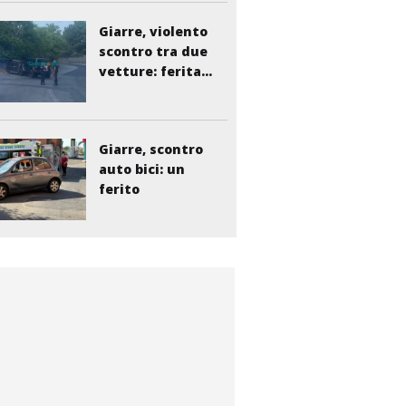
Giarre, violento
scontro tra due
vetture: ferita...
Giarre, scontro
auto bici: un
ferito