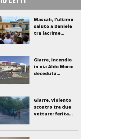
PIÙ LETTI
Mascali, l’ultimo
saluto a Daniele
tra lacrime...
Giarre, incendio
in via Aldo Moro:
deceduta...
Giarre, violento
scontro tra due
vetture: ferita...