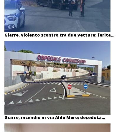
Giarre, violento scontro tra due vetture: ferita...
Giarre, incendio in via Aldo Moro: deceduta...