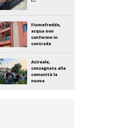
i...
Fiumefreddo,
acqua non
conforme in
contrada
Liberto:...
Acireale,
consegnata alla
comunità la
nuova
bambinopoli...