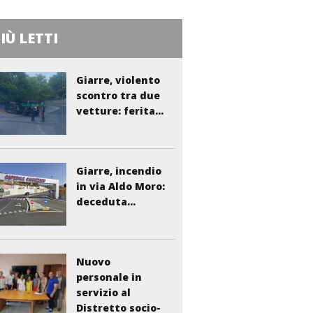
PIÙ LETTI
Giarre, violento
scontro tra due
vetture: ferita...
Giarre, incendio
in via Aldo Moro:
deceduta...
Nuovo
personale in
servizio al
Distretto socio-