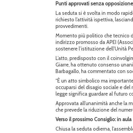
Punti approvati senza opposizione
La seduta si è svolta in modo rapid
richiesto l’attività ispettiva, lasci
provvedimenti.
Momento più politico che tecnico de
indirizzo promosso da APEI (Associa
sostenere l’istituzione dell’Unità Pe
L’atto, predisposto con il coinvol
Giarre, ha ottenuto consenso unanim
Barbagallo, ha commentato con so
“È un atto simbolico ma important
occuparsi del disagio sociale e del
legge significa guardare al futuro 
Approvata all’unanimità anche la m
che prevede la riduzione del numero 
Verso il prossimo Consiglio: in aula
Chiusa la seduta odierna, l’assemble