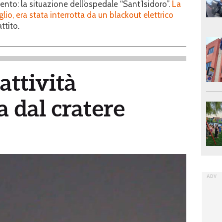
nto: la situazione dell’ospedale “Sant’Isidoro”.
La
lio, era stata interrotta da un blackout elettrico
ttito.
attività
 dal cratere