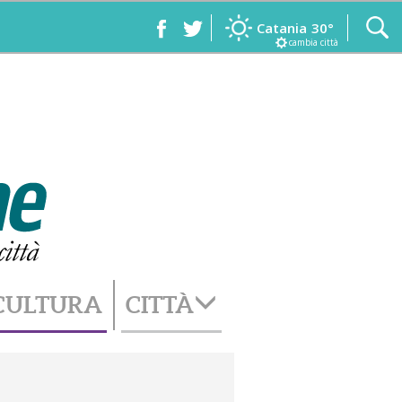
Catania
30°
cambia città
CULTURA
CITTÀ