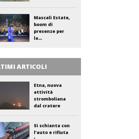
sanitario...
Mascali Estate,
boom di
presenze per
la...
TIMI ARTICOLI
Etna, nuova
attività
stromboliana
dal cratere
Voragine
Si schianta con
l’auto e rifiuta