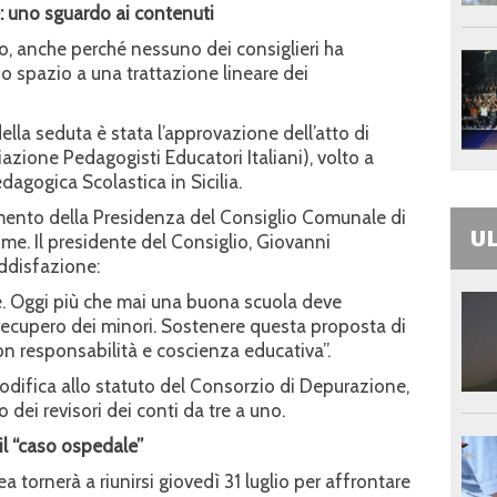
: uno sguardo ai contenuti
o, anche perché nessuno dei consiglieri ha
ando spazio a una trattazione lineare dei
lla seduta è stata l’approvazione dell’atto di
zione Pedagogisti Educatori Italiani), volto a
dagogica Scolastica in Sicilia.
gimento della Presidenza del Consiglio Comunale di
UL
e. Il presidente del Consiglio, Giovanni
ddisfazione:
e. Oggi più che mai una buona scuola deve
 recupero dei minori. Sostenere questa proposta di
con responsabilità e coscienza educativa”.
odifica allo statuto del Consorzio di Depurazione,
dei revisori dei conti da tre a uno.
 il “caso ospedale”
a tornerà a riunirsi giovedì 31 luglio per affrontare