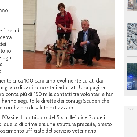
anno
e fine ad
 cerca
dei
itorio
e ogni
no
o.
lmente circa 100 cani amorevolmente curati dai
 migliaio di cani sono stati adottati. Una pagina
 conta più di 150 mila contatti tra volontari e fan
i hanno seguito le dirette dei coniugi Scuderi che
 condizioni di salute di Lazzaro.
l’Oasi è il contributo del 5 x mille” dice Scuderi.
, quello di prima era una struttura precaria, presto
oscimento ufficiale del servizio veterinario