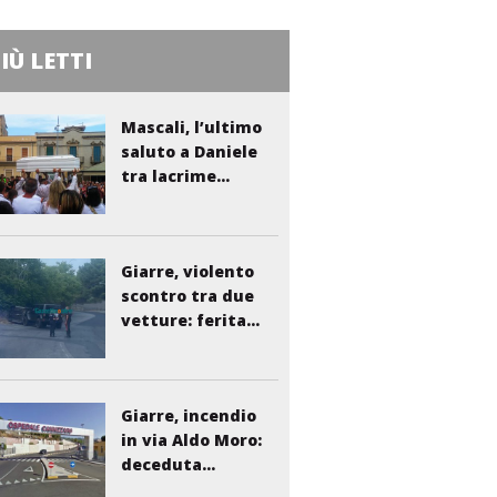
PIÙ LETTI
Mascali, l’ultimo
saluto a Daniele
tra lacrime...
Giarre, violento
scontro tra due
vetture: ferita...
Giarre, incendio
in via Aldo Moro:
deceduta...