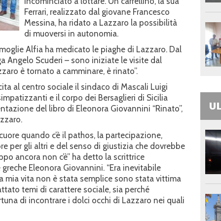
incominciato a lottare. Un carrellino, la sua
Ferrari, realizzato dal giovane Francesco
Messina, ha ridato a Lazzaro la possibilità
di muoversi in autonomia.
 moglie Alfia ha medicato le piaghe di Lazzaro. Dal
a Angelo Scuderi – sono iniziate le visite dal
azzaro è tornato a camminare, è rinato”.
ita al centro sociale il sindaco di Mascali Luigi
impatizzanti e il corpo dei Bersaglieri di Sicilia
UL
ntazione del libro di Eleonora Giovannini “Rinato”,
azzaro.
cuore quando c’è il pathos, la partecipazione,
e per gli altri e del senso di giustizia che dovrebbe
ppo ancora non c’è” ha detto la scrittrice
e greche Eleonora Giovannini. “Era inevitabile
la mia vita non è stata semplice sono stata vittima
ttato temi di carattere sociale, sia perché
tuna di incontrare i dolci occhi di Lazzaro nei quali