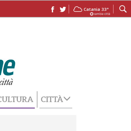
Catania
33°
cambia città
CULTURA
CITTÀ