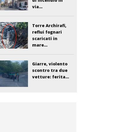
di incendio in
via...
Torre Archirafi,
reflui fognari
scaricati in
mare...
Giarre, violento
scontro tra due
vetture: ferita...