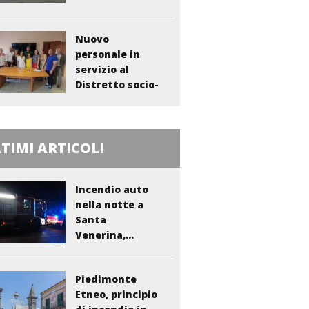
Nuovo
personale in
servizio al
Distretto socio-
sanitario...
TIMI ARTICOLI
Incendio auto
nella notte a
Santa
Venerina,...
Piedimonte
Etneo, principio