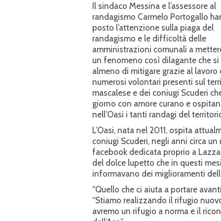
Il sindaco Messina e l’assessore al
randagismo Carmelo Portogallo h
posto l’attenzione sulla piaga del
randagismo e le difficoltà delle
amministrazioni comunali a metter
un fenomeno così dilagante che si
almeno di mitigare grazie al lavoro 
numerosi volontari presenti sul terr
mascalese e dei coniugi Scuderi ch
giorno con amore curano e ospita
nell’Oasi i tanti randagi del territori
L’Oasi, nata nel 2011, ospita attua
coniugi Scuderi, negli anni circa un
facebook dedicata proprio a Lazzaro
del dolce lupetto che in questi mes
informavano dei miglioramenti delle
“Quello che ci aiuta a portare avanti 
“Stiamo realizzando il rifugio nuovo
avremo un rifugio a norma e il ricon