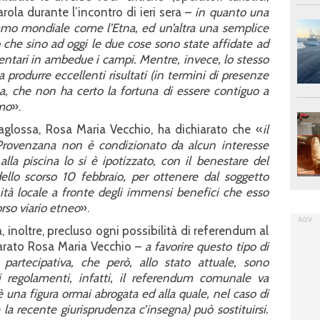
arola durante l’incontro di ieri sera –
in quanto una
chiamo mondiale come l’Etna, ed un’altra una semplice
to che sino ad oggi le due cose sono state affidate ad
imentari in ambedue i campi. Mentre, invece, lo stesso
a produrre eccellenti risultati (in termini di presenze
na, che non ha certo la fortuna di essere contiguo a
smo
».
aglossa, Rosa Maria Vecchio, ha dichiarato che «
il
 Provenzana non è condizionato da alcun interesse
lla piscina lo si è ipotizzato, con il benestare del
llo scorso 10 febbraio, per ottenere dal soggetto
nità locale a fronte degli immensi benefici che esso
rso viario etneo
».
, inoltre, precluso ogni possibilità di referendum al
arato Rosa Maria Vecchio –
a favorire questo tipo di
 partecipativa, che però, allo stato attuale, sono
ri regolamenti, infatti, il referendum comunale va
è una figura ormai abrogata ed alla quale, nel caso di
a recente giurisprudenza c’insegna) può sostituirsi.