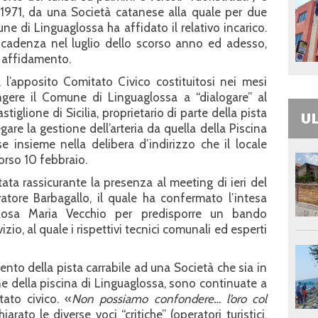
 1971, da una Società catanese alla quale per due
ne di Linguaglossa ha affidato il relativo incarico.
scadenza nel luglio dello scorso anno ed adesso,
o affidamento.
, l’apposito Comitato Civico costituitosi nei mesi
ingere il Comune di Linguaglossa a “dialogare” al
tiglione di Sicilia, proprietario di parte della pista
UL
are la gestione dell’arteria da quella della Piscina
insieme nella delibera d’indirizzo che il locale
orso 10 febbraio.
tata rassicurante la presenza al meeting di ieri del
atore Barbagallo, il quale ha confermato l’intesa
 Rosa Maria Vecchio per predisporre un bando
io, al quale i rispettivi tecnici comunali ed esperti
ento della pista carrabile ad una Società che sia in
ne della piscina di Linguaglossa, sono continuate a
tato civico. «
Non possiamo confondere… l’oro col
rato le diverse voci “critiche” (operatori turistici,