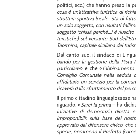
politici, ecc.) che hanno preso la p
cosa è un’attrattiva turistica di ri
struttura sportiva locale. Sta di fat
un solo soggetto, con risultati fall
soggetto (chissà perché…) è riuscito 
turistiche) sul versante Sud dell’Et
Taormina, capitale siciliana del turi
Dal canto suo, il sindaco di Lingu
bando per la gestione della Pista
particolare
» e che «
l’abbinamento a
Consiglio Comunale nella seduta de
affidatario un servizio per la comu
ricaverà dallo sfruttamento del perco
Il primo cittadino linguaglossese ha
riguardo. «
Sarei la prima
– ha dichi
iniziative di democrazia diretta e
improponibili: sulla base dei nost
approvato dal difensore civico, che 
specie, nemmeno il Prefetto (come l