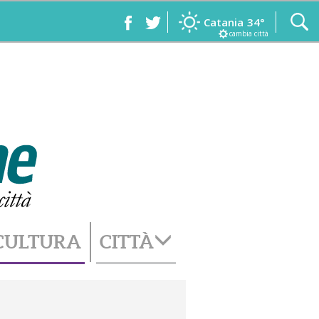
Catania
34°
cambia città
CULTURA
CITTÀ