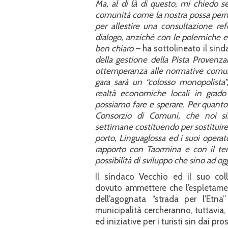
Ma, al di là di questo, mi chiedo s
comunità come la nostra possa perme
per allestire una consultazione ref
dialogo, anziché con le polemiche e 
ben chiaro
– ha sottolineato il sin
della gestione della Pista Provenza
ottemperanza alle normative comunita
gara sarà un “colosso monopolista”
realtà economiche locali in grad
possiamo fare e sperare. Per quanto 
Consorzio di Comuni, che noi si
settimane costituendo per sostituire 
porto, Linguaglossa ed i suoi operat
rapporto con Taormina e con il terr
possibilità di sviluppo che sino ad o
Il sindaco Vecchio ed il suo co
dovuto ammettere che l’espletame
dell’agognata “strada per l’Etna
municipalità cercheranno, tuttavia,
ed iniziative per i turisti sin dai pro