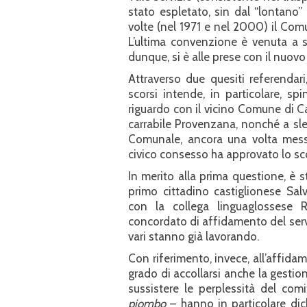
stato espletato, sin dal “lontano”
volte (nel 1971 e nel 2000) il Comu
L’ultima convenzione è venuta a 
dunque, si è alle prese con il nuov
Attraverso due quesiti referendari
scorsi intende, in particolare, sp
riguardo con il vicino Comune di Cas
carrabile Provenzana, nonché a sleg
Comunale, ancora una volta messe 
civico consesso ha approvato lo sc
In merito alla prima questione, è s
primo cittadino castiglionese Salv
con la collega linguaglossese
concordato di affidamento del serviz
vari stanno già lavorando.
Con riferimento, invece, all’affidam
grado di accollarsi anche la gestio
sussistere le perplessità del comi
piombo
– hanno in particolare dichia