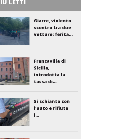
PIÙ LETTI
Giarre, violento
scontro tra due
vetture: ferita...
Francavilla di
Sicilia,
introdotta la
tassa di...
Si schianta con
l’auto e rifiuta
i...