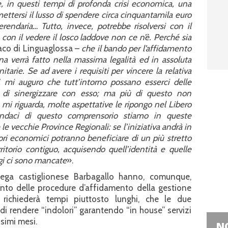
e, in questi tempi di profonda crisi economica, una
ttersi il lusso di spendere circa cinquantamila euro
erendaria… Tutto, invece, potrebbe risolversi con il
con il vedere il losco laddove non ce n’è. Perché sia
daco di Linguaglossa –
che il bando per l’affidamento
na verrà fatto nella massima legalità ed in assoluta
rie. Se ad avere i requisiti per vincere la relativa
, mi auguro che tutt’intorno possano esserci delle
o di sinergizzare con esso; ma più di questo non
mi riguarda, molte aspettative le ripongo nel Libero
ndaci di questo comprensorio stiamo in queste
le vecchie Province Regionali: se l’iniziativa andrà in
ori economici potranno beneficiare di un più stretto
itorio contiguo, acquisendo quell’identità e quelle
ggi ci sono mancate
».
llega castiglionese Barbagallo hanno, comunque,
nto delle procedure d’affidamento della gestione
” richiederà tempi piuttosto lunghi, che le due
 di rendere “indolori” garantendo “in house” servizi
ssimi mesi.
NO