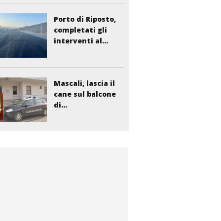
Porto di Riposto,
completati gli
interventi al...
Mascali, lascia il
cane sul balcone
di...