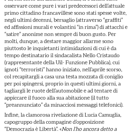
osservare come pure i vari predecessori dell’attuale
primo cittadino francavillese sono stati spesse volte,
negli ultimi decenni, bersaglio (attraverso “graffiti”
ed affissioni murali e volantini “in rima”) di attacchi e
“satire” anonime non sempre di buon gusto. Per
molti, dunque, a destare maggior allarme sono
piuttosto le inquietanti intimidazioni di cui è da
tempo destinatario il sindacalista Nello Cristaudo
(rappresentante della Uil- Funzione Pubblica), cui
ignoti “terroristi” hanno iniziato, nell’aprile scorso,
col recapitargli a casa una testa mozzata di coniglio
per poi spingersi, proprio in questi ultimi giorni, a
tagliargli le ruote dell’automobile e ad tentare di
appiccare il fuoco alla sua abitazione (il tutto
“preannunciato” da minacciosi messaggi telefonici).
Infine, la clamorosa rivelazione di Lucia Camuglia,
capogruppo della compagine d’opposizione
“Democrazia è Libertà”. «
Non l’ho ancora detto a