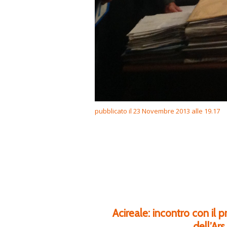
pubblicato il 23 Novembre 2013 alle 19.17
Acireale: incontro con il
dell’Ar