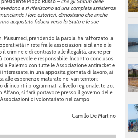
l presidente Pippo Russo –
che gli Statuti delle
prevedono e si riferiscono ad una completa assistenza
enunciando i loro estortori, dimostrano che anche
anno acquistato fiducia verso lo Stato e le sue
n. Musumeci, prendendo la parola, ha rafforzato la
peratività in rete fra le associazioni siciliane e le
 il crimine e di contrasto alle illegalità, anche per
ù consapevole e responsabile. Incontro conclusosi
rsi a Palermo con tutte le Associazione antiracket e
ni interessate, in una apposita giornata di lavoro, ai
 alle esperienze maturate nei vari territori;
di incontri programmati a livello regionale; terzo,
no Alfano, si farà portavoce presso il governo delle
 Associazioni di volontariato nel campo
Camillo De Martino