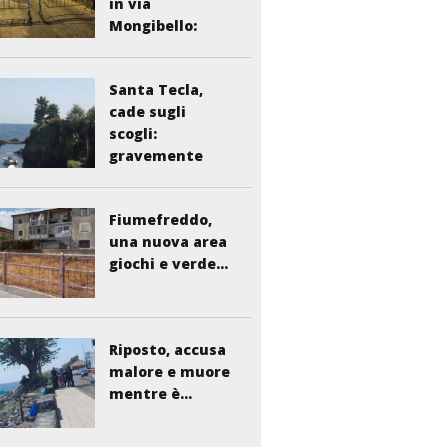
in via
Mongibello:
scatta...
Santa Tecla,
cade sugli
scogli:
gravemente
ferito...
Fiumefreddo,
una nuova area
giochi e verde...
Riposto, accusa
malore e muore
mentre è...