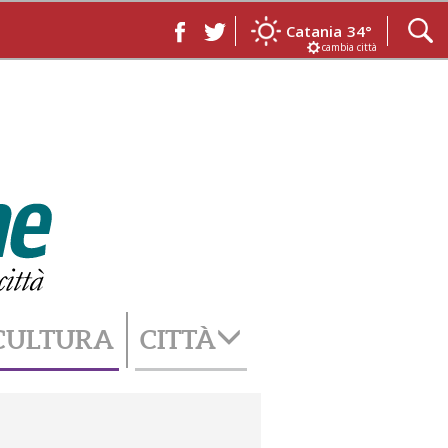
Catania
34°
cambia città
CULTURA
CITTÀ