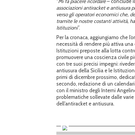
“
Mi fa piacere ricordare
– conclude i
associazioni antiracket e antiusura 
verso gli operatori economici che, d
tramite le nostre costanti attività, h
Istituzioni
”.
Per la cronaca, aggiungiamo che l’o
necessità di rendere più attiva una o
Istituzioni preposte alla lotta contro
promuovere una coscienza civile pi
con tre suoi precisi impegni: rivede
antiusura della Sicilia e le Istituzio
primi di dicembre prossimo, dedicata
secondo, redazione di un calendario 
con il ministro degli Interni Angeli
problematiche sollevate dalle varie
dell’antiracket e antiusura.