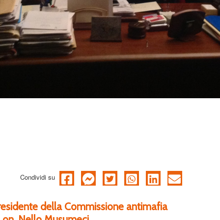
Condividi su
 presidente della Commissione antimafia
s, on. Nello Musumeci