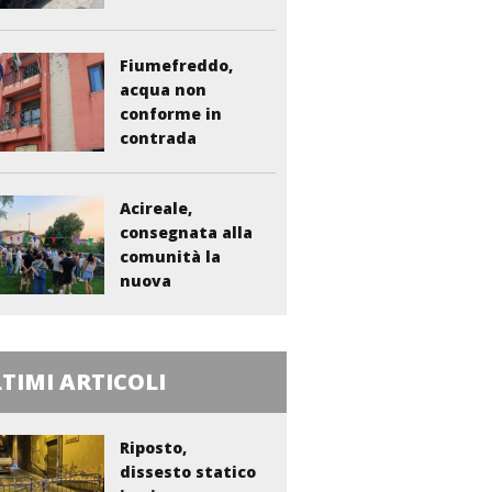
Fiumefreddo,
acqua non
conforme in
contrada
Liberto:...
Acireale,
consegnata alla
comunità la
nuova
bambinopoli...
TIMI ARTICOLI
Riposto,
dissesto statico