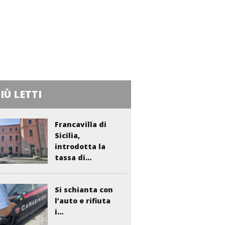
PIÙ LETTI
Francavilla di
Sicilia,
introdotta la
tassa di...
Si schianta con
l’auto e rifiuta
i...