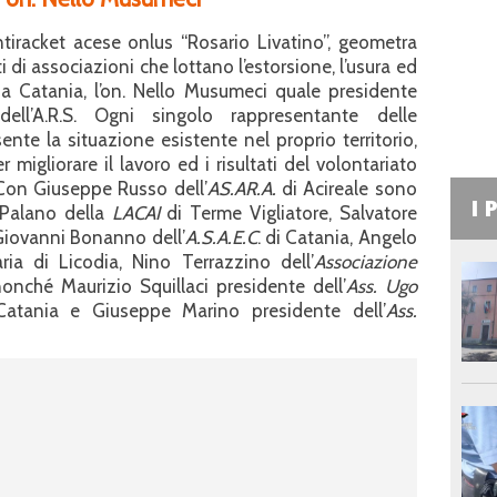
tiracket acese onlus “Rosario Livatino”, geometra
 di associazioni che lottano l’estorsione, l’usura ed
o, a Catania, l’on. Nello Musumeci quale presidente
ell’A.R.S. Ogni singolo rappresentante delle
nte la situazione esistente nel proprio territorio,
migliorare il lavoro ed i risultati del volontariato
. Con Giuseppe Russo dell’
AS.AR.A.
di Acireale sono
I 
o Palano della
LACAI
di Terme Vigliatore, Salvatore
 Giovanni Bonanno dell’
A.S.A.E.C
. di Catania, Angelo
ria di Licodia, Nino Terrazzino dell’
Associazione
nonché Maurizio Squillaci presidente dell’
Ass. Ugo
tania e Giuseppe Marino presidente dell’
Ass.