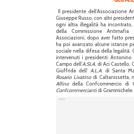
Il presidente dell’Associazione An
Giuseppe Russo, con altri presidenti
ogni altra illegalità ha incontrat
della Commissione Antimafia d
Associazioni, dopo aver fatto prese
ha poi avanzato alcune istanze per 
sociale nella difesa della legalità
intervenuti i presidenti: Antonin
Campo dell’
A.SI.A.
di Aci Castello,
Giuffrida dell’
A.L.A
. di Santa Ma
Rosario Livatino
di Caltanissetta, 
Alfino
della Confcommercio di Ca
Confcommercianti
di Grammichele.