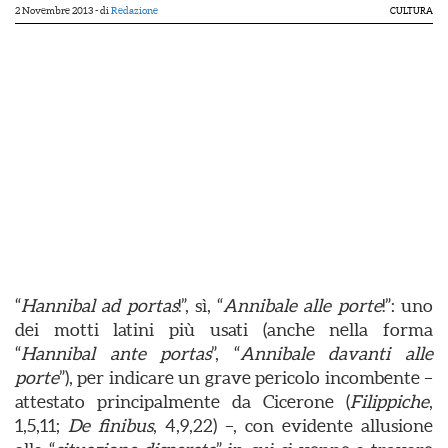
2 Novembre 2013
- di
Redazione
CULTURA
“
Hannibal ad portas
!”, sì, “
Annibale alle porte
!”: uno
dei motti latini più usati (anche nella forma
“
Hannibal ante portas
”, “
Annibale davanti alle
porte
”), per indicare un grave pericolo incombente –
attestato principalmente da Cicerone (
Filippiche
,
1,5,11;
De finibus
, 4,9,22) –, con evidente allusione