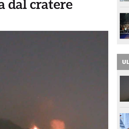
 dal cratere
UL