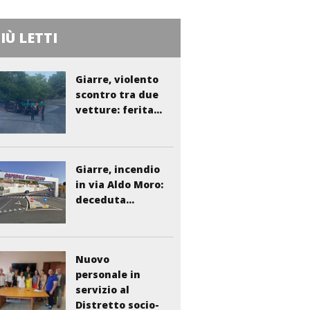
PIÙ LETTI
Giarre, violento
scontro tra due
vetture: ferita...
Giarre, incendio
in via Aldo Moro:
deceduta...
Nuovo
personale in
servizio al
Distretto socio-