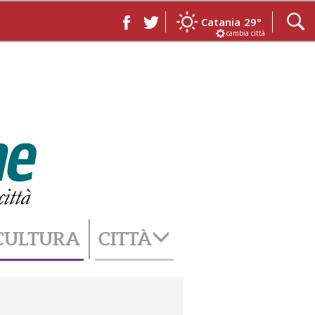
Catania
29°
cambia città
CULTURA
CITTÀ