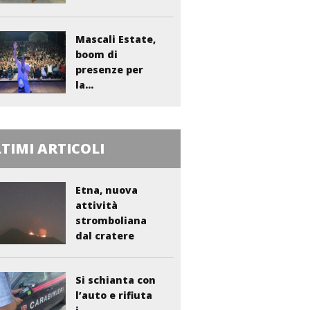
sanitario...
Mascali Estate,
boom di
presenze per
la...
TIMI ARTICOLI
Etna, nuova
attività
stromboliana
dal cratere
Voragine
Si schianta con
l’auto e rifiuta