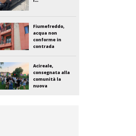
i...
Fiumefreddo,
acqua non
conforme in
contrada
Liberto:...
Acireale,
consegnata alla
comunità la
nuova
bambinopoli...