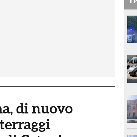
I 
a, di nuovo
tterraggi