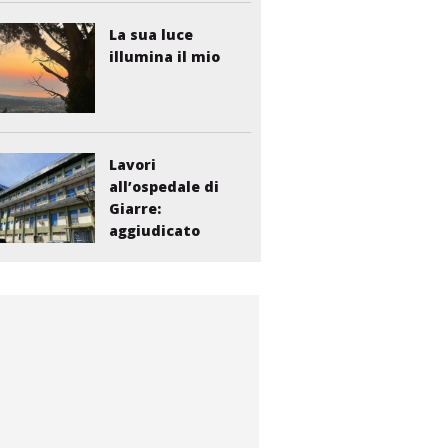
La sua luce
illumina il mio
Lavori
all’ospedale di
Giarre:
aggiudicato
l’appalto per...