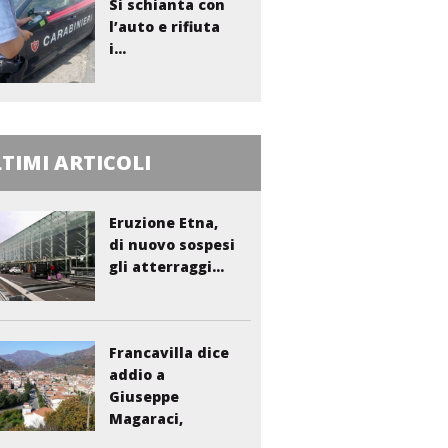
Si schianta con
l’auto e rifiuta
i...
TIMI ARTICOLI
Eruzione Etna,
di nuovo sospesi
gli atterraggi...
Francavilla dice
addio a
Giuseppe
Magaraci,
storico...