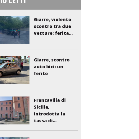
PIÙ LETTI
Giarre, violento
scontro tra due
vetture: ferita...
Giarre, scontro
auto bici: un
ferito
Francavilla di
Sicilia,
introdotta la
tassa di...