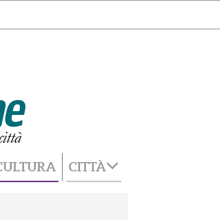
Catania
33°
cambia città
CULTURA
CITTÀ