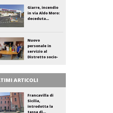
Giarre, incendio
in via Aldo Moro:
deceduta...
Nuovo
personale in
servizio al
Distretto socio-
sanitario...
TIMI ARTICOLI
Francavilla di
Sicilia,
introdotta la
tassa di...