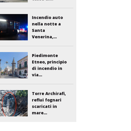
Incendio auto
nella notte a
Santa
Venerina,...
Piedimonte
Etneo, principio
di incendio in
via...
Torre Archirafi,
reflui fognari
scaricati in
mare...