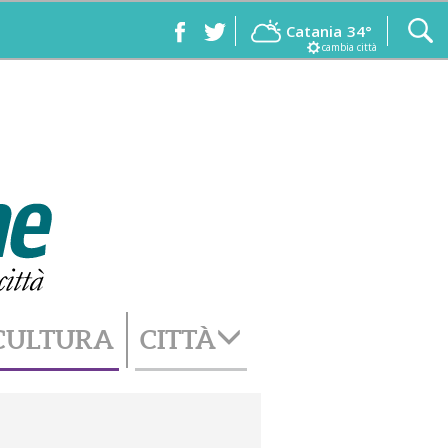
Catania
34°
cambia città
CULTURA
CITTÀ