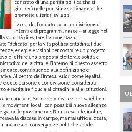
concreto di una partita politica che si
giocherà nelle prossime settimane e che
promette ulteriori sviluppi.
L’accordo, fondato sulla condivisione di
intenti e di programmi, nasce – si legge nel
lla volontà di evitare frammentazioni
o “delicato” per la vita politica cittadina. I due
enze, energie e visioni per costruire un progetto
ivo di offrire una proposta elettorale solida e
nistrativo della città. All’interno di questo assetto,
vicesindaco, contribuendo alla definizione e
tiva. Al centro dell’intesa, valori come legalità,
e e delle persone e condivisione, considerati
e restituire fiducia ai cittadini e alle istituzioni.
UL
ro che concluso. Secondo indiscrezioni, sarebbero
ppi e movimenti locali, con possibili nuove alleanze
 già nelle prossime ore. Non si esclude, inoltre,
iferava la discesa in campo, ma mai ufficializzata,
a mancanza di convergenze politiche solide.