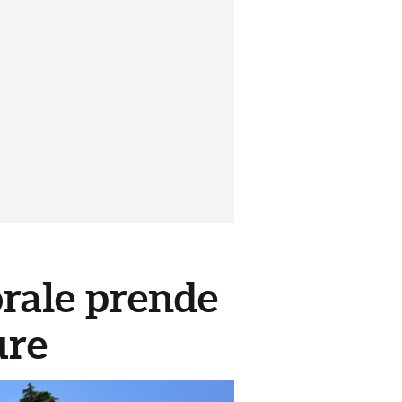
orale prende
ure