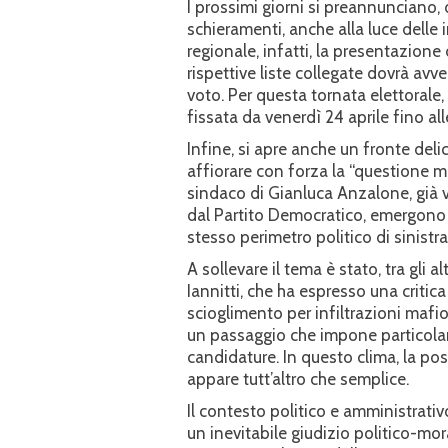
I prossimi giorni si preannunciano, 
schieramenti, anche alla luce delle
regionale, infatti, la presentazione 
rispettive liste collegate dovrà avve
voto. Per questa tornata elettorale, 
fissata da venerdì 24 aprile fino al
Infine, si apre anche un fronte del
affiorare con forza la “questione m
sindaco di Gianluca Anzalone, già v
dal Partito Democratico, emergono p
stesso perimetro politico di sinistra
A sollevare il tema è stato, tra gli a
Iannitti, che ha espresso una critica
scioglimento per infiltrazioni mafi
un passaggio che impone particolare
candidature. In questo clima, la po
appare tutt’altro che semplice.
Il contesto politico e amministrati
un inevitabile giudizio politico-mor