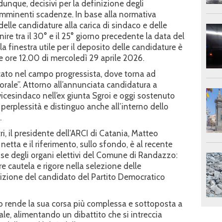
dunque, decisivi per la definizione degli
 imminenti scadenze. In base alla normativa
delle candidature alla carica di sindaco e delle
nire tra il 30° e il 25° giorno precedente la data del
la finestra utile per il deposito delle candidature è
le ore 12.00 di mercoledì 29 aprile 2026.
icato nel campo progressista, dove torna ad
orale”. Attorno all’annunciata candidatura a
icesindaco nell’ex giunta Sgroi e oggi sostenuto
erplessità e distinguo anche all’interno dello
.
ltri, il presidente dell’ARCI di Catania, Matteo
 netta e il riferimento, sullo sfondo, è al recente
ose degli organi elettivi del Comune di Randazzo:
 cautela e rigore nella selezione delle
sizione del candidato del Partito Democratico
vo rende la sua corsa più complessa e sottoposta a
ale, alimentando un dibattito che si intreccia