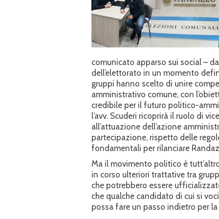
comunicato apparso sui social – da
dell’elettorato in un momento definit
gruppi hanno scelto di unire compet
amministrativo comune, con l’obiett
credibile per il futuro politico-ammi
l’avv. Scuderi ricoprirà il ruolo di 
all’attuazione dell’azione amministra
partecipazione, rispetto delle regol
fondamentali per rilanciare Randazzo 
Ma il movimento politico è tutt’alt
in corso ulteriori trattative tra gru
che potrebbero essere ufficializzate
che qualche candidato di cui si voc
possa fare un passo indietro per l