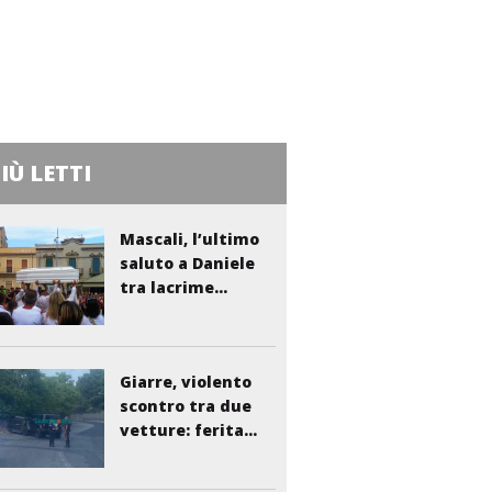
PIÙ LETTI
Mascali, l’ultimo
saluto a Daniele
tra lacrime...
Giarre, violento
scontro tra due
vetture: ferita...