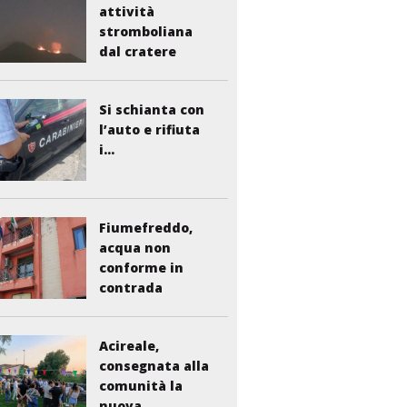
attività
stromboliana
dal cratere
Voragine
Si schianta con
l’auto e rifiuta
i...
Fiumefreddo,
acqua non
conforme in
contrada
Liberto:...
Acireale,
consegnata alla
comunità la
nuova