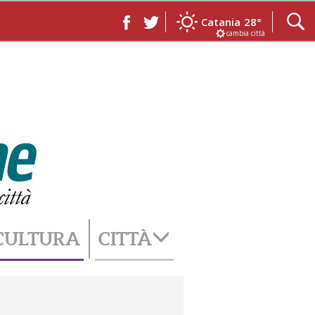
Catania
28°
cambia città
CULTURA
CITTÀ