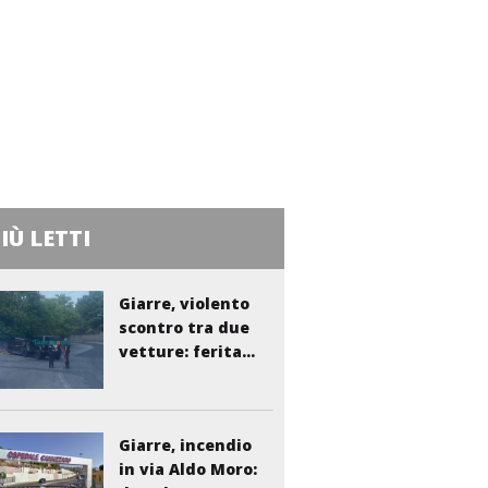
PIÙ LETTI
Giarre, violento
scontro tra due
vetture: ferita...
Giarre, incendio
in via Aldo Moro: