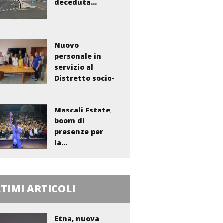
deceduta...
Nuovo
personale in
servizio al
Distretto socio-
sanitario...
Mascali Estate,
boom di
presenze per
la...
TIMI ARTICOLI
Etna, nuova