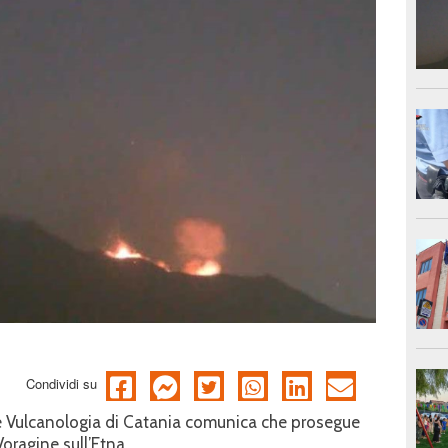
Condividi su
a e Vulcanologia di Catania comunica che prosegue
Voragine sull’Etna.