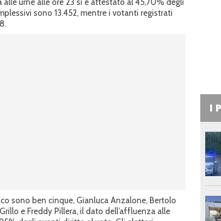
a alle urne alle ore 23 si è attestato al 45,70% degli
omplessivi sono 13.452, mentre i votanti registrati
8.
I 
aco sono ben cinque, Gianluca Anzalone, Bertolo
rillo e Freddy Pillera, il dato dell’affluenza alle