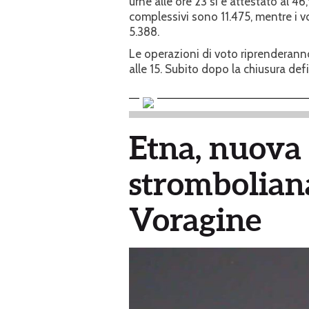
urne alle ore 23 si è attestato al 46,
complessivi sono 11.475, mentre i vo
5.388.
Le operazioni di voto riprenderanno
alle 15. Subito dopo la chiusura defin
Etna, nuova 
stromboliana
Voragine