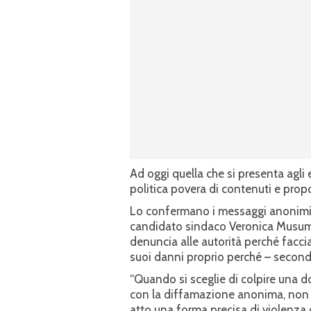
Ad oggi quella che si presenta agl
politica povera di contenuti e prop
Lo confermano i messaggi anonimi e
candidato sindaco Veronica Musumec
denuncia alle autorità perché faccia
suoi danni proprio perché – secon
“Quando si sceglie di colpire una do
con la diffamazione anonima, non si
atto una forma precisa di violenza 