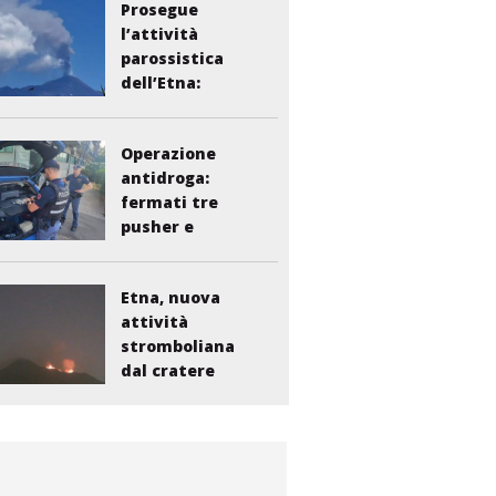
Prosegue
l’attività
parossistica
dell’Etna:
sospesi i voli...
Operazione
antidroga:
fermati tre
pusher e
smantellata...
Etna, nuova
attività
stromboliana
dal cratere
Voragine