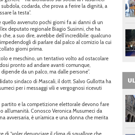
 subdola, codarda, che prova a ferire la dignità, a
ssare la testa”.
quello avvenuto pochi giorni fa ai danni di un
l’ex deputato regionale Biagio Susinni, che ha
he, a suo dire, avrebbe dell’incredibile: qualcuno
 impedendogli di parlare dal palco al comizio la cui
ollato giorni prima.
ccolo e meschino, un tentativo volto ad ostacolare
endosi pronto ad andare avanti comunque,
 dipende da un palco, ma dalle persone”.
UL
didato sindaco di Mascali, il dott. Salvo Gullotta ha
umeci per i messaggi vili e vergognosi ricevuti
i partito e la competizione elettorale devono fare
zio all’umanità. Conosco Veronica Musumeci da
a avversaria, è un’amica e una donna che merita
e di “voler denunciare il clima di squallore che