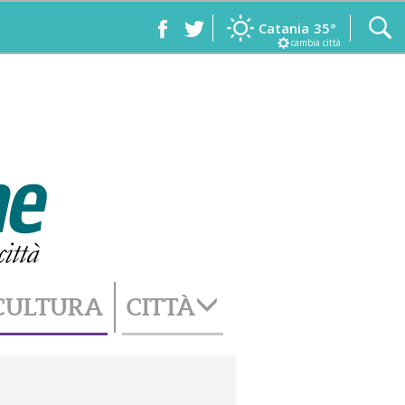
Catania
35°
cambia città
CULTURA
CITTÀ