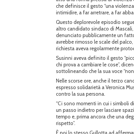
che definisce il gesto “una violenza
intimidire, a far arretrare, a far abba
Questo deplorevole episodio segue 
altro candidato sindaco di Mascali, 
denunciato pubblicamente un fatto c
avrebbe rimosso le scale del palco,
richiesta aveva regolarmente protoc
Susinni aveva definito il gesto “pi
chi prova a cambiare le cose”, dic
sottolineando che la sua voce “non
Nelle scorse ore, anche il terzo can
espresso solidarietà a Veronica Mus
contro la sua persona.
“Ci sono momenti in cui i simboli d
un passo indietro per lasciare spa
tempo e, prima ancora che una degn
rispetto”.
È poi lo stesso Gullotta ad affermar