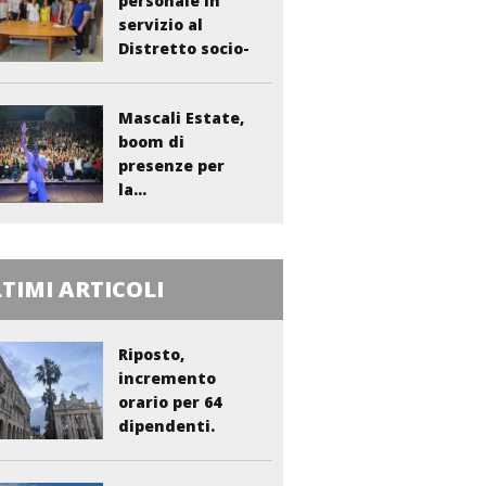
personale in
servizio al
Distretto socio-
sanitario...
Mascali Estate,
boom di
presenze per
la...
TIMI ARTICOLI
Riposto,
incremento
orario per 64
dipendenti.
Vasta:...