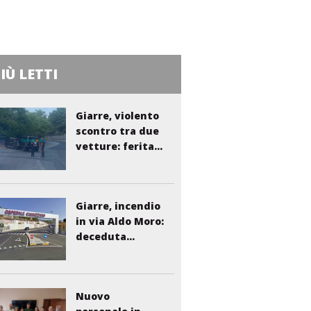
PIÙ LETTI
Giarre, violento
scontro tra due
vetture: ferita...
Giarre, incendio
in via Aldo Moro:
deceduta...
Nuovo