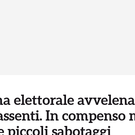
ma elettorale avvelena
assenti. In compenso 
e piccoli sabotaggi