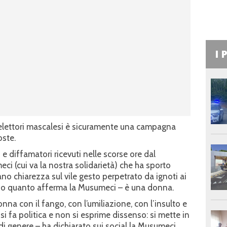
I 
i elettori mascalesi è sicuramente una campagna
oste.
 diffamatori ricevuti nelle scorse ore dal
i (cui va la nostra solidarietà) che ha sporto
no chiarezza sul vile gesto perpetrato da ignoti ai
do quanto afferma la Musumeci – è una donna.
nna con il fango, con l’umiliazione, con l’insulto e
 fa politica e non si esprime dissenso: si mette in
di genere – ha dichiarato sui social la Musumeci