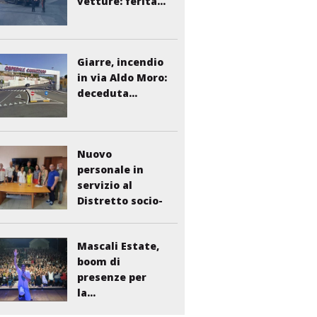
vetture: ferita...
Giarre, incendio
in via Aldo Moro:
deceduta...
Nuovo
personale in
servizio al
Distretto socio-
sanitario...
Mascali Estate,
boom di
presenze per
la...