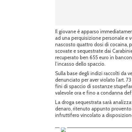
Il giovane è apparso immediatament
ad una perquisizione personale e veic
nascosto quattro dosi di cocaina, 
scovate e sequestrate dai Carabinier
recuperato ben 655 euro in bancono
l’incasso dello spaccio.
Sulla base degli indizi raccolti da ve
denunciato per aver violato l’art. 7
fini di spaccio di sostanze stupef
valevole ora e fino a condanna defi
La droga sequestrata sarà analizzata
denaro, ritenuto appunto provento del
infruttifero vincolato a disposizione