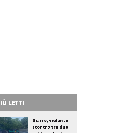
PIÙ LETTI
Giarre, violento
scontro tra due