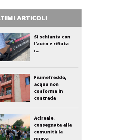
TIMI ARTICOLI
Si schianta con
l’auto e rifiuta
i...
Fiumefreddo,
acqua non
conforme in
contrada
Liberto:...
Acireale,
consegnata alla
comunità la
nuova