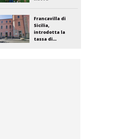
bambinopoli...
Francavilla di
Sicilia,
introdotta la
tassa di...