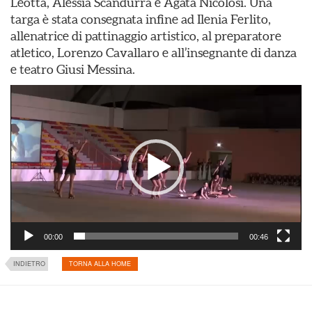
Leotta, Alessia Scandurra e Agata Nicolosi. Una
targa è stata consegnata infine ad Ilenia Ferlito,
allenatrice di pattinaggio artistico, al preparatore
atletico, Lorenzo Cavallaro e all’insegnante di danza
e teatro Giusi Messina.
Video
Player
00:00
00:46
INDIETRO
TORNA ALLA HOME