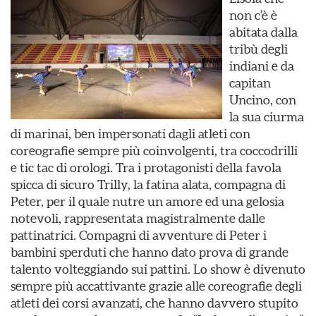
non c’è è
abitata dalla
tribù degli
indiani e da
capitan
Uncino, con
la sua ciurma
di marinai, ben impersonati dagli atleti con
coreografie sempre più coinvolgenti, tra coccodrilli
e tic tac di orologi. Tra i protagonisti della favola
spicca di sicuro Trilly, la fatina alata, compagna di
Peter, per il quale nutre un amore ed una gelosia
notevoli, rappresentata magistralmente dalle
pattinatrici. Compagni di avventure di Peter i
bambini sperduti che hanno dato prova di grande
talento volteggiando sui pattini. Lo show è divenuto
sempre più accattivante grazie alle coreografie degli
atleti dei corsi avanzati, che hanno davvero stupito