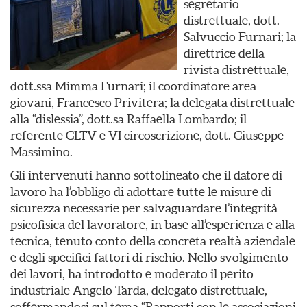
segretario
distrettuale, dott.
Salvuccio Furnari; la
direttrice della
rivista distrettuale,
dott.ssa Mimma Furnari; il coordinatore area
giovani, Francesco Privitera; la delegata distrettuale
alla “dislessia”, dott.sa Raffaella Lombardo; il
referente GLTV e VI circoscrizione, dott. Giuseppe
Massimino.
Gli intervenuti hanno sottolineato che il datore di
lavoro ha l’obbligo di adottare tutte le misure di
sicurezza necessarie per salvaguardare l’integrità
psicofisica del lavoratore, in base all’esperienza e alla
tecnica, tenuto conto della concreta realtà aziendale
e degli specifici fattori di rischio. Nello svolgimento
dei lavori, ha introdotto e moderato il perito
industriale Angelo Tarda, delegato distrettuale,
soffermandosi sul tema “Rapporti con le associazioni