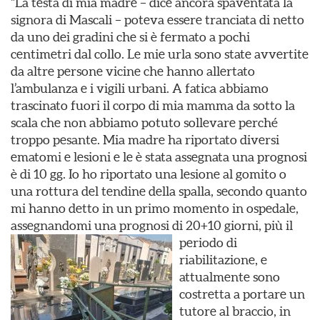
“La testa di mia madre – dice ancora spaventata la
signora di Mascali – poteva essere tranciata di netto
da uno dei gradini che si è fermato a pochi
centimetri dal collo. Le mie urla sono state avvertite
da altre persone vicine che hanno allertato
l’ambulanza e i vigili urbani. A fatica abbiamo
trascinato fuori il corpo di mia mamma da sotto la
scala che non abbiamo potuto sollevare perché
troppo pesante. Mia madre ha riportato diversi
ematomi e lesioni e le è stata assegnata una prognosi
è di 10 gg. Io ho riportato una lesione al gomito o
una rottura del tendine della spalla, secondo quanto
mi hanno detto in un primo momento in ospedale,
assegnandomi una prognosi di 20+10 giorni, più il
periodo di
riabilitazione, e
attualmente sono
costretta a portare un
tutore al braccio, in