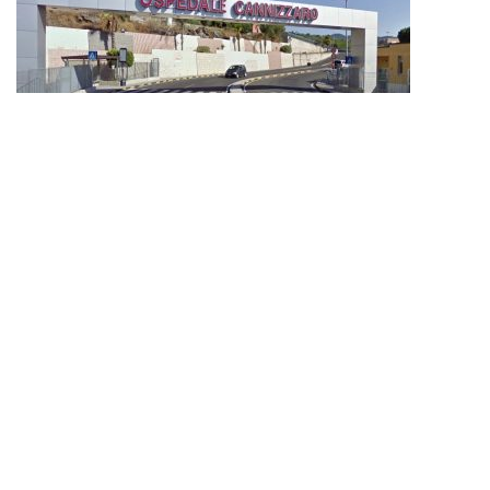
Giarre, incendio in via Aldo Moro: deceduta...