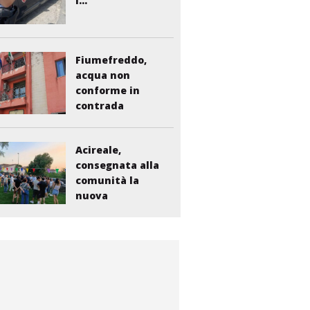
i...
Fiumefreddo,
acqua non
conforme in
contrada
Liberto:...
Acireale,
consegnata alla
comunità la
nuova
bambinopoli...