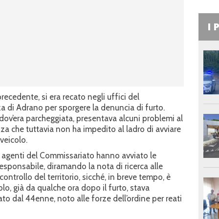
I 
 precedente, si era recato negli uffici del
a di Adrano per sporgere la denuncia di furto.
 dov’era parcheggiata, presentava alcuni problemi al
za che tuttavia non ha impedito al ladro di avviare
veicolo.
i agenti del Commissariato hanno avviato le
l responsabile, diramando la nota di ricerca alle
ontrollo del territorio, sicché, in breve tempo, è
olo, già da qualche ora dopo il furto, stava
ato dal 44enne, noto alle forze dell’ordine per reati