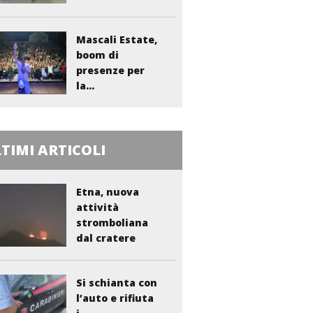
sanitario...
Mascali Estate,
boom di
presenze per
la...
TIMI ARTICOLI
Etna, nuova
attività
stromboliana
dal cratere
Voragine
Si schianta con
l’auto e rifiuta