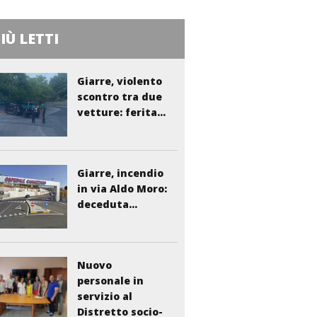
PIÙ LETTI
Giarre, violento
scontro tra due
vetture: ferita...
Giarre, incendio
in via Aldo Moro:
deceduta...
Nuovo
personale in
servizio al
Distretto socio-