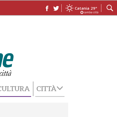
Catania
29°
cambia città
CULTURA
CITTÀ