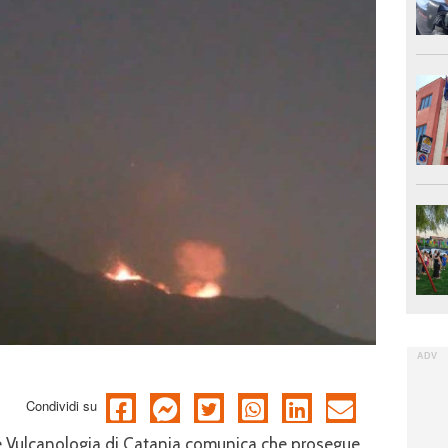
Condividi su
a e Vulcanologia di Catania comunica che prosegue