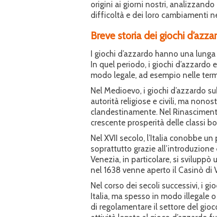
origini ai giorni nostri, analizzand
difficoltà e dei loro cambiamenti n
Breve storia dei giochi d’azza
I giochi d’azzardo hanno una lunga s
In quel periodo, i giochi d’azzardo
modo legale, ad esempio nelle terme
Nel Medioevo, i giochi d’azzardo su
autorità religiose e civili, ma nono
clandestinamente. Nel Rinascimento,
crescente prosperità delle classi bor
Nel XVII secolo, l’Italia conobbe un
soprattutto grazie all’introduzione 
Venezia, in particolare, si sviluppò
nel 1638 venne aperto il Casinò di Ve
Nel corso dei secoli successivi, i g
Italia, ma spesso in modo illegale o
di regolamentare il settore del gio