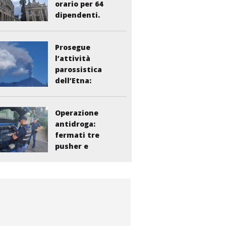
orario per 64
dipendenti.
Vasta:...
Prosegue
l’attività
parossistica
dell’Etna:
sospesi i voli...
Operazione
antidroga:
fermati tre
pusher e
smantellata...