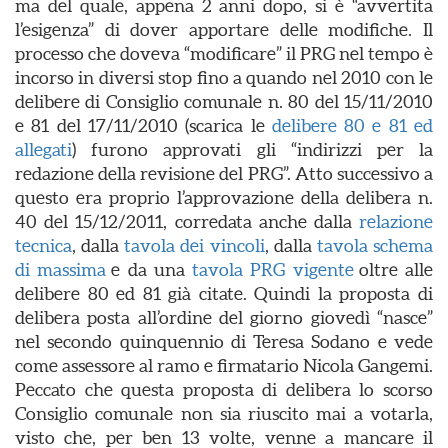
ma del quale, appena 2 anni dopo, si è “avvertita
l’esigenza” di dover apportare delle modifiche. Il
processo che doveva “modificare” il PRG nel tempo è
incorso in diversi stop fino a quando nel 2010 con le
delibere di Consiglio comunale n. 80 del 15/11/2010
e 81 del 17/11/2010 (scarica le
delibere 80 e 81 ed
allegati
) furono approvati gli “indirizzi per la
redazione della revisione del PRG”. Atto successivo a
questo era proprio l’approvazione della delibera n.
40 del 15/12/2011, corredata anche dalla
relazione
tecnica
, dalla
tavola dei vincoli
, dalla
tavola schema
di massima
e da una
tavola PRG vigente
oltre alle
delibere 80 ed 81 già citate. Quindi la proposta di
delibera posta all’ordine del giorno giovedì “nasce”
nel secondo quinquennio di Teresa Sodano e vede
come assessore al ramo e firmatario Nicola Gangemi.
Peccato che questa proposta di delibera lo scorso
Consiglio comunale non sia riuscito mai a votarla,
visto che, per ben 13 volte, venne a mancare il