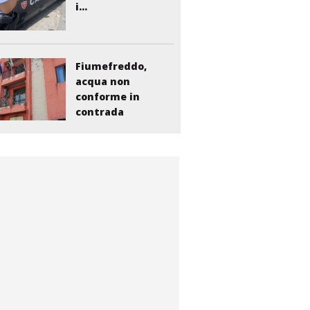
i...
Fiumefreddo,
acqua non
conforme in
contrada
Liberto:...