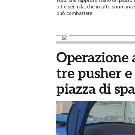
studi che rappresentano un passo de
oltre sei mila, che in atto sono una 
può combattere.
Operazione a
tre pusher e
piazza di sp