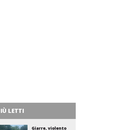
PIÙ LETTI
Giarre, violento