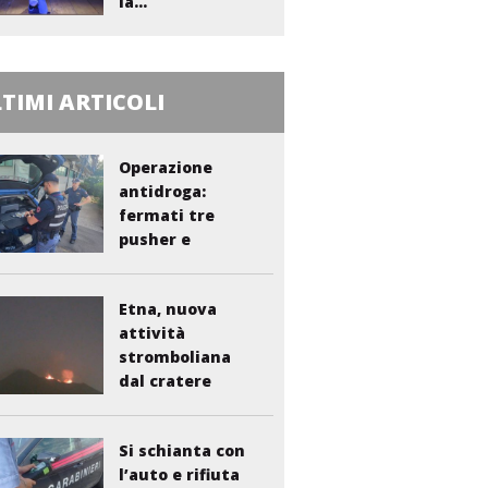
la...
TIMI ARTICOLI
Operazione
antidroga:
fermati tre
pusher e
smantellata...
Etna, nuova
attività
stromboliana
dal cratere
Voragine
Si schianta con
l’auto e rifiuta