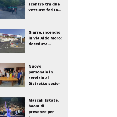
scontro tra due
vetture: ferita...
Giarre, incendio
in via Aldo Moro:
deceduta...
Nuovo
personale in
servizio al
Distretto socio-
sanitario...
Mascali Estate,
boom di
presenze per