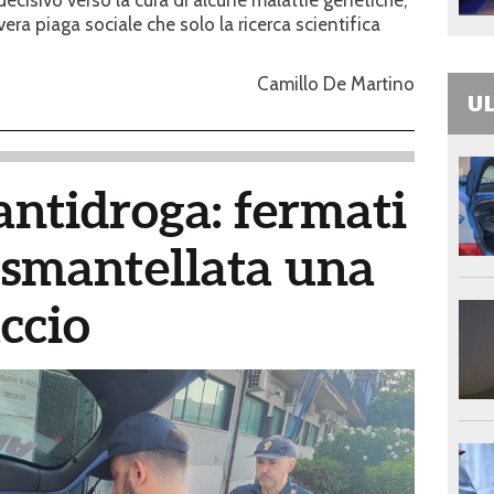
cisivo verso la cura di alcune malattie genetiche,
vera piaga sociale che solo la ricerca scientifica
Camillo De Martino
UL
ntidroga: fermati
 smantellata una
accio