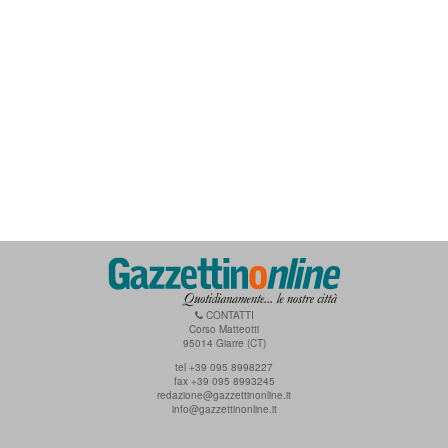
CONTATTI
Corso Matteotti
95014 Giarre (CT)
tel +39 095 8998227
fax +39 095 8993245
redazione@gazzettinonline.it
info@gazzettinonline.it