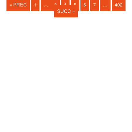
« PREC
1
…
3
4
5
6
7
…
402
SUCC »