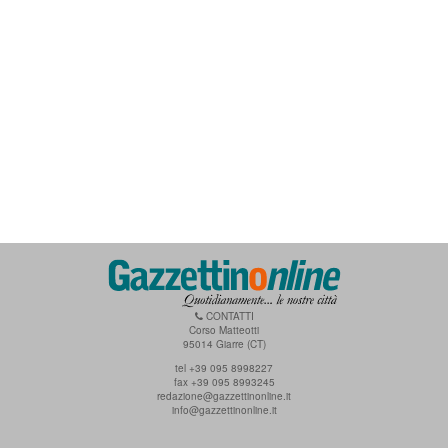
CONTATTI
Corso Matteotti
95014 Giarre (CT)
tel +39 095 8998227
fax +39 095 8993245
redazione@gazzettinonline.it
info@gazzettinonline.it