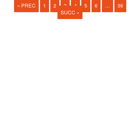
« PREC
1
2
3
4
5
6
…
36
SUCC »