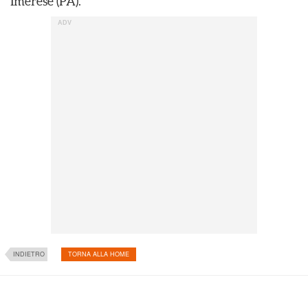
Imerese (PA).
INDIETRO
TORNA ALLA HOME