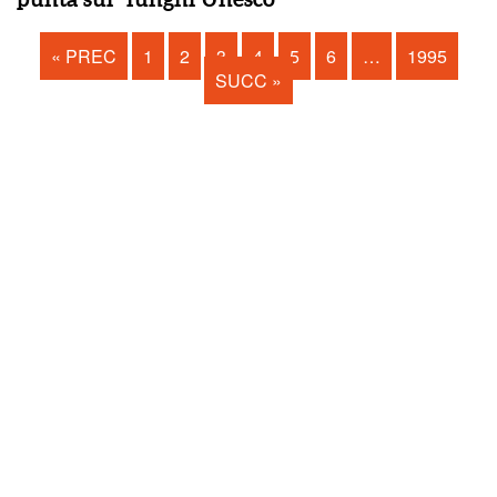
« PREC
1
2
3
4
5
6
…
1995
SUCC »