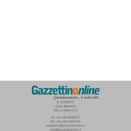
CONTATTI
Corso Matteotti
95014 Giarre (CT)
tel +39 095 8998227
fax +39 095 8993245
redazione@gazzettinonline.it
info@gazzettinonline.it