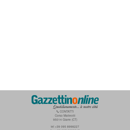
CONTATTI
Corso Matteotti
95014 Giarre (CT)
tel +39 095 8998227