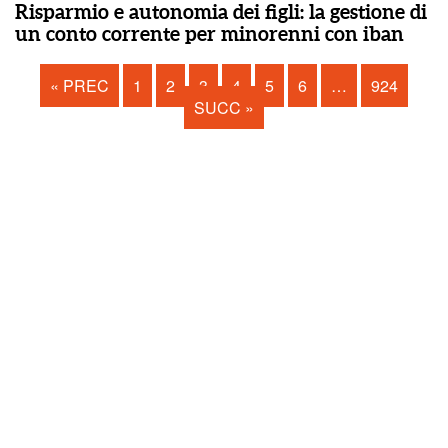
Risparmio e autonomia dei figli: la gestione di
un conto corrente per minorenni con iban
« PREC
1
2
3
4
5
6
…
924
SUCC »