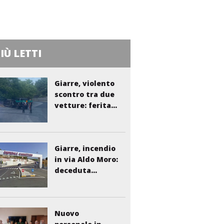
PIÙ LETTI
Giarre, violento
scontro tra due
vetture: ferita...
Giarre, incendio
in via Aldo Moro:
deceduta...
Nuovo