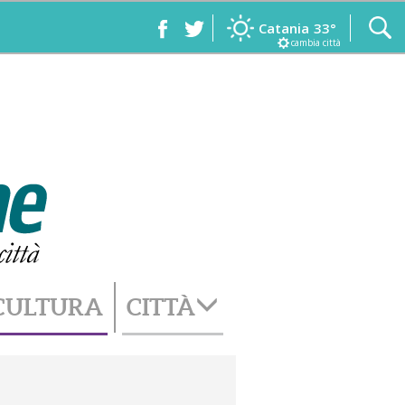
Catania
33°
cambia città
CULTURA
CITTÀ