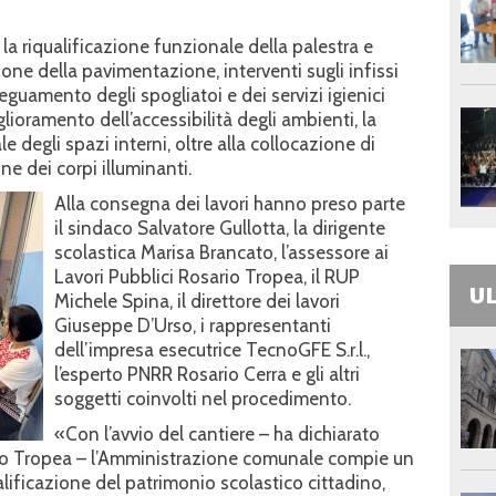
la riqualificazione funzionale della palestra e
ione della pavimentazione, interventi sugli infissi
deguamento degli spogliatoi e dei servizi igienici
lioramento dell’accessibilità degli ambienti, la
e degli spazi interni, oltre alla collocazione di
ne dei corpi illuminanti.
Alla consegna dei lavori hanno preso parte
il sindaco Salvatore Gullotta, la dirigente
scolastica Marisa Brancato, l’assessore ai
Lavori Pubblici Rosario Tropea, il RUP
UL
Michele Spina, il direttore dei lavori
Giuseppe D’Urso, i rappresentanti
dell’impresa esecutrice TecnoGFE S.r.l.,
l’esperto PNRR Rosario Cerra e gli altri
soggetti coinvolti nel procedimento.
«Con l’avvio del cantiere – ha dichiarato
ario Tropea – l’Amministrazione comunale compie un
alificazione del patrimonio scolastico cittadino,