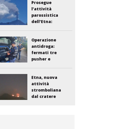
Prosegue
l’attività
parossistica
dell’Etna:
sospesi i voli...
Operazione
antidroga:
fermati tre
pusher e
smantellata...
Etna, nuova
attività
stromboliana
dal cratere
Voragine