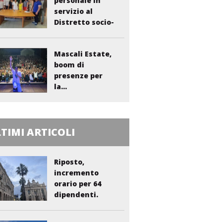
personale in
servizio al
Distretto socio-
sanitario...
Mascali Estate,
boom di
presenze per
la...
TIMI ARTICOLI
Riposto,
incremento
orario per 64
dipendenti.
Vasta:...