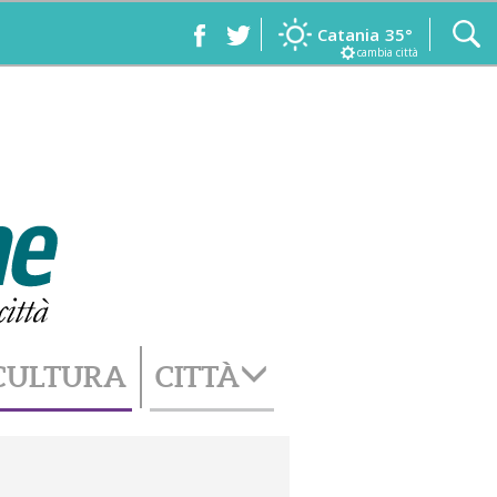
Catania
35°
cambia città
CULTURA
CITTÀ