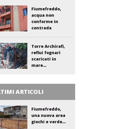
Fiumefreddo,
acqua non
conforme in
contrada
Liberto:...
Torre Archirafi,
reflui fognari
scaricati in
mare...
TIMI ARTICOLI
Fiumefreddo,
una nuova area
giochi e verde...