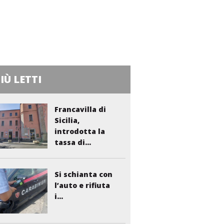
PIÙ LETTI
Francavilla di
Sicilia,
introdotta la
tassa di...
Si schianta con
l’auto e rifiuta
i...