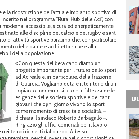
 e la ricostruzione dell’attuale impianto sportivo di
o inserito nel programma “Rural Hub delle Aci”, con
ura moderna, accessibile, sicura ed energeticamente
stinato alle discipline del calcio e del rugby e sarà
o di attività sportive paralimpiche, con particolare
imento delle barriere architettoniche e alla
deboli della popolazione.
«Con questa delibera candidiamo un
progetto importante per il futuro dello sport
ad Acireale e, in particolare, della frazione
di Guardia. Vogliamo dotare il territorio di un
impianto moderno, sicuro e all’altezza delle
esigenze delle società sportive e dei tanti
UL
giovani che ogni giorno vivono lo sport
come momento di crescita e socialità, –
dichiara il sindaco Roberto Barbagallo –.
Ringrazio gli uffici comunali per il lavoro
 nei tempi richiesti dal bando. Adesso
a premiata, perché investire nello sport significa