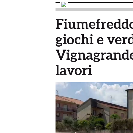
Fiumefreddo
giochi e ver
Vignagrande:
lavori