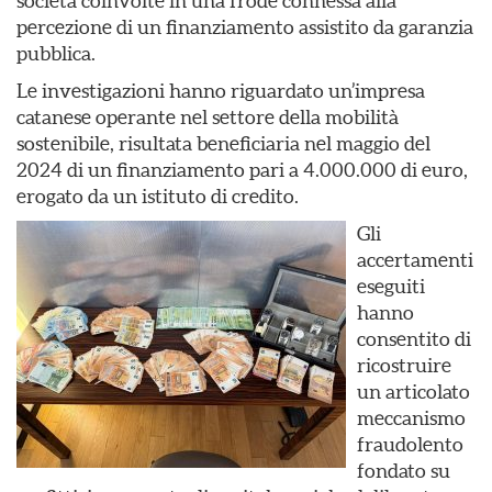
società coinvolte in una frode connessa alla
percezione di un finanziamento assistito da garanzia
pubblica.
Le investigazioni hanno riguardato un’impresa
catanese operante nel settore della mobilità
sostenibile, risultata beneficiaria nel maggio del
2024 di un finanziamento pari a 4.000.000 di euro,
erogato da un istituto di credito.
Gli
accertamenti
eseguiti
hanno
consentito di
ricostruire
un articolato
meccanismo
fraudolento
fondato su