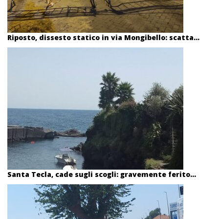
Riposto, dissesto statico in via Mongibello: scatta...
Santa Tecla, cade sugli scogli: gravemente ferito...