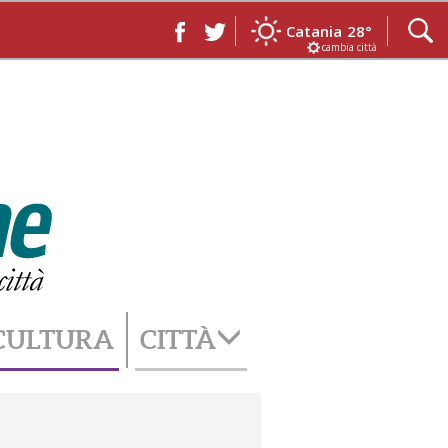
Catania
28°
cambia città
CULTURA
CITTÀ