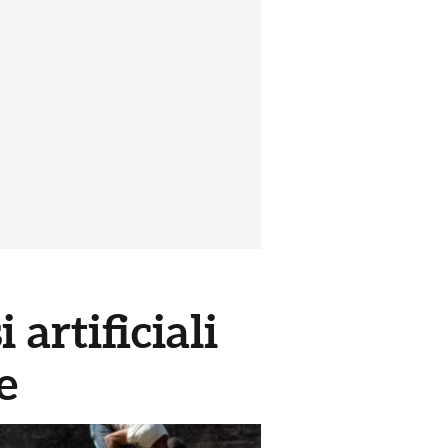
 artificiali
e