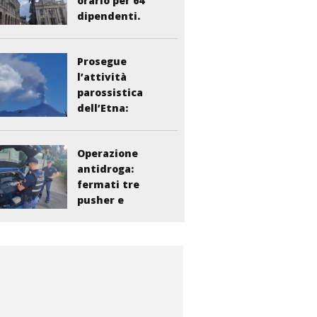
orario per 64
dipendenti.
Vasta:...
Prosegue
l’attività
parossistica
dell’Etna:
sospesi i voli...
Operazione
antidroga:
fermati tre
pusher e
smantellata...