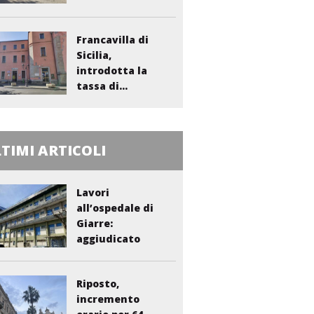
Francavilla di
Sicilia,
introdotta la
tassa di...
TIMI ARTICOLI
Lavori
all’ospedale di
Giarre:
aggiudicato
l’appalto per...
Riposto,
incremento