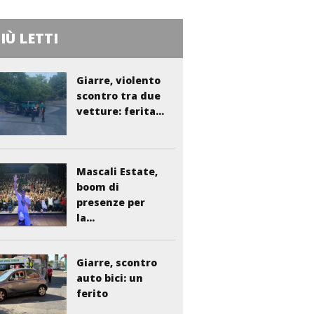
PIÙ LETTI
Giarre, violento
scontro tra due
vetture: ferita...
Mascali Estate,
boom di
presenze per
la...
Giarre, scontro
auto bici: un
ferito