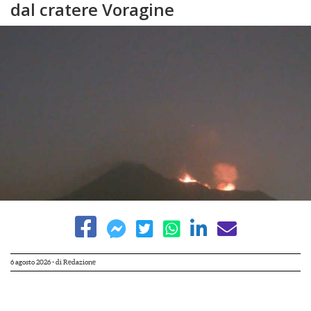
dal cratere Voragine
6 agosto 2026
- di
Redazione