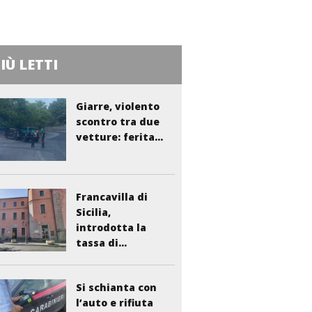
PIÙ LETTI
Giarre, violento
scontro tra due
vetture: ferita...
Francavilla di
Sicilia,
introdotta la
tassa di...
Si schianta con
l’auto e rifiuta