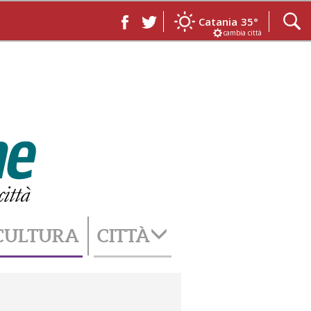
Catania
35°
cambia città
CULTURA
CITTÀ