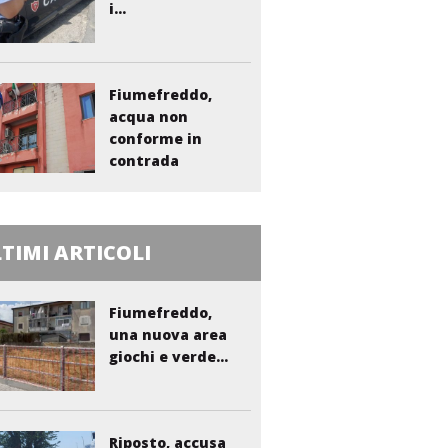
i...
Fiumefreddo,
acqua non
conforme in
contrada
Liberto:...
TIMI ARTICOLI
Fiumefreddo,
una nuova area
giochi e verde...
Riposto, accusa