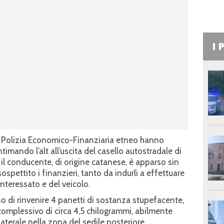
I 
o di Polizia Economico-Finanziaria etneo hanno
timando l’alt all’uscita del casello autostradale di
 il conducente, di origine catanese, è apparso sin
ospettito i finanzieri, tanto da indurli a effettuare
interessato e del veicolo.
so di rinvenire 4 panetti di sostanza stupefacente,
 complessivo di circa 4,5 chilogrammi, abilmente
laterale nella zona del sedile posteriore.