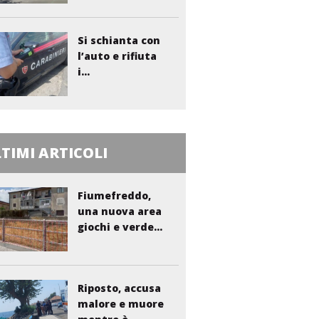
Si schianta con
l’auto e rifiuta
i...
TIMI ARTICOLI
Fiumefreddo,
una nuova area
giochi e verde...
Riposto, accusa
malore e muore