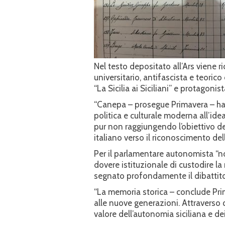
Nel testo depositato all’Ars viene r
universitario, antifascista e teoric
“La Sicilia ai Siciliani” e protagoni
“Canepa – prosegue Primavera – ha a
politica e culturale moderna all’ide
pur non raggiungendo l’obiettivo de
italiano verso il riconoscimento dell
Per il parlamentare autonomista “no
dovere istituzionale di custodire la
segnato profondamente il dibattito p
“La memoria storica – conclude Pri
alle nuove generazioni. Attraverso
valore dell’autonomia siciliana e dei