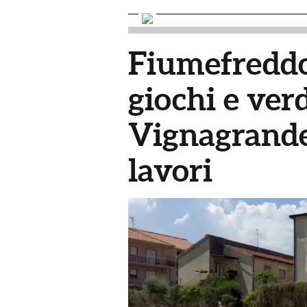
Fiumefreddo
giochi e ver
Vignagrande:
lavori