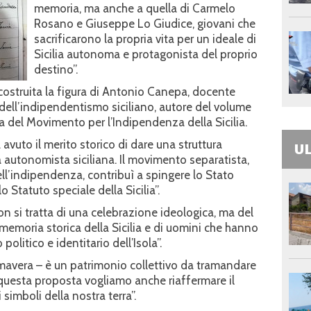
memoria, ma anche a quella di Carmelo
Rosano e Giuseppe Lo Giudice, giovani che
sacrificarono la propria vita per un ideale di
Sicilia autonoma e protagonista del proprio
destino”.
icostruita la figura di Antonio Canepa, docente
o dell’indipendentismo siciliano, autore del volume
sta del Movimento per l’Indipendenza della Sicilia.
vuto il merito storico di dare una struttura
UL
a autonomista siciliana. Il movimento separatista,
ll’indipendenza, contribuì a spingere lo Stato
o Statuto speciale della Sicilia”.
n si tratta di una celebrazione ideologica, ma del
 memoria storica della Sicilia e di uomini che hanno
olitico e identitario dell’Isola”.
mavera – è un patrimonio collettivo da tramandare
 questa proposta vogliamo anche riaffermare il
 simboli della nostra terra”.