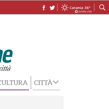
Catania
36°
cambia città
CULTURA
CITTÀ