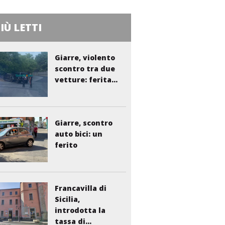
PIÙ LETTI
Giarre, violento
scontro tra due
vetture: ferita...
Giarre, scontro
auto bici: un
ferito
Francavilla di
Sicilia,
introdotta la
tassa di...