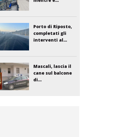
mentre è...
Porto di Riposto,
completati gli
interventi al...
Mascali, lascia il
cane sul balcone
di...