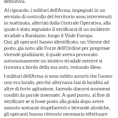
definitiva.
Al riguardo, i militari dell’Arma, impegnati in un
servizio di controllo del territorio sono intervenuti
in mattinata, allertati dalla Centrale Operativa, alla
quale è stato segnalato il verificarsi di un incidente
stradale a Randazzo, lungo il Viale Europa.
Qui, gli operanti hanno identificato, un 55enne del
posto, già noto alle Forze dell’Ordine per pregresse
vicende giudiziarie, il quale aveva provocato
autonomamente un sinistro stradale mentre si
trovava a bordo della sua auto, restando illeso.
I militari dell’Arma si sono subito accorti che l’uomo
non era lucido, perché alternava fasi di lucidità ad
altre di forte agitazione, facendo discorsi sconnessi
conditi da parole insensate. A quel punto, al fine di
verificare se si fosse posto alla guida dopo avere
assunto sostanze stupefacenti o bevande alcoliche,
gli operanti hanno ritenuto necessario effettuare