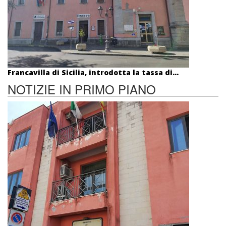
Francavilla di Sicilia, introdotta la tassa di...
NOTIZIE IN PRIMO PIANO