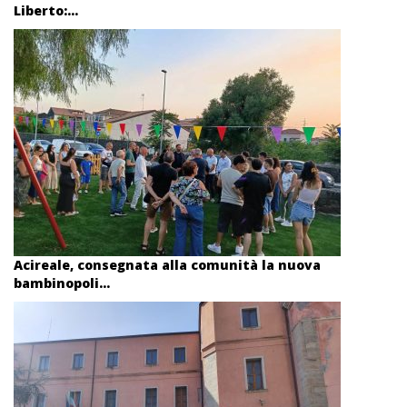
Liberto:...
Acireale, consegnata alla comunità la nuova
bambinopoli...