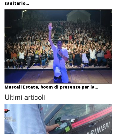
sanitario...
Mascali Estate, boom di presenze per la...
Ultimi articoli