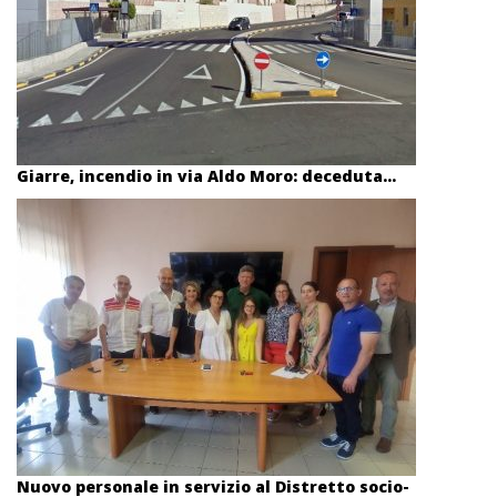
Giarre, incendio in via Aldo Moro: deceduta...
Nuovo personale in servizio al Distretto socio-