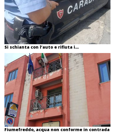
Si schianta con l’auto e rifiuta i...
Fiumefreddo, acqua non conforme in contrada