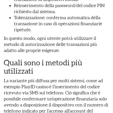
Reinserimento della password/del codice PIN
richiesto dal sistema.
Tokenizzazione: conferma automatica della
transazione in caso di operazioni finanziarie
ripetute.
In questo modo, ogni utente potrà utilizzare il
metodo di autorizzazione delle transazioni più
adatto alle proprie esigenze.
Quali sono i metodi più
utilizzati
La variante più diffusa per molti sistemi, come ad
esempio PlayID casino è l’inserimento del codice
ricevuto via SMS sul telefono. Ciò significa che è
possibile confermare un’operazione finanziaria solo
avendo a disposizione il dispositivo con il numero di
telefono indicato per l’accesso all’account del