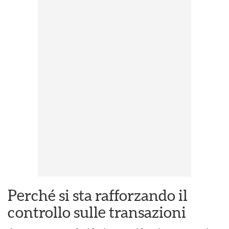
Perché si sta rafforzando il
controllo sulle transazioni