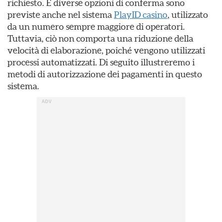
richiesto. E diverse opzioni di conferma sono
previste anche nel sistema
PlayID casino
, utilizzato
da un numero sempre maggiore di operatori.
Tuttavia, ciò non comporta una riduzione della
velocità di elaborazione, poiché vengono utilizzati
processi automatizzati. Di seguito illustreremo i
metodi di autorizzazione dei pagamenti in questo
sistema.