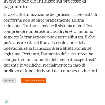
In che modo ciò influisce sul processo di
pagamento
Grazie all’ottimizzazione dei processi, la velocità di
conferma non subisce praticamente alcuna
riduzione. Tuttavia, poiché il sistema di verifica
comprende numerose analisi diverse, al minimo
sospetto la transazione può essere rifiutata, il che
può causare ritardi fino alla risoluzione della
questione, se la transazione era effettivamente
legittima. Pertanto, l’aumento della sicurezza ha
comportato un aumento del livello di sospettosità
durante le verifiche, specialmente in caso di
prelievo di fondi derivanti da scommesse vincenti.
INDIETRO
TORNA ALLA HOME