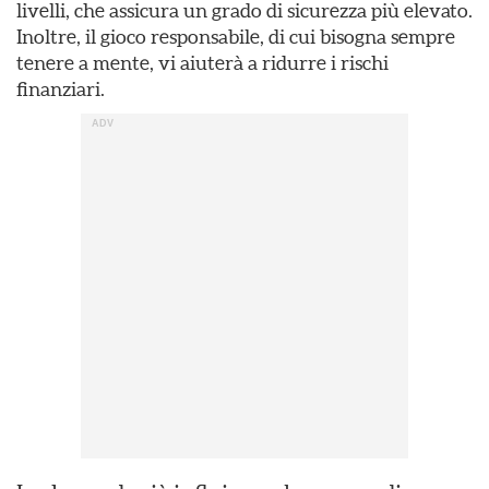
livelli, che assicura un grado di sicurezza più elevato.
Inoltre, il gioco responsabile, di cui bisogna sempre
tenere a mente, vi aiuterà a ridurre i rischi
finanziari.