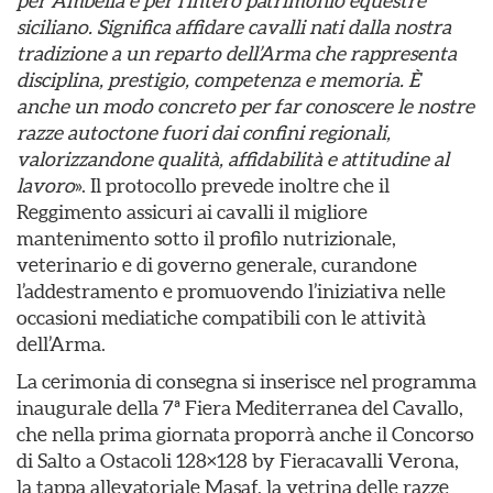
per Ambelia e per l’intero patrimonio equestre
siciliano. Significa affidare cavalli nati dalla nostra
tradizione a un reparto dell’Arma che rappresenta
disciplina, prestigio, competenza e memoria. È
anche un modo concreto per far conoscere le nostre
razze autoctone fuori dai confini regionali,
valorizzandone qualità, affidabilità e attitudine al
lavoro
». Il protocollo prevede inoltre che il
Reggimento assicuri ai cavalli il migliore
mantenimento sotto il profilo nutrizionale,
veterinario e di governo generale, curandone
l’addestramento e promuovendo l’iniziativa nelle
occasioni mediatiche compatibili con le attività
dell’Arma.
La cerimonia di consegna si inserisce nel programma
inaugurale della 7ª Fiera Mediterranea del Cavallo,
che nella prima giornata proporrà anche il Concorso
di Salto a Ostacoli 128×128 by Fieracavalli Verona,
la tappa allevatoriale Masaf, la vetrina delle razze