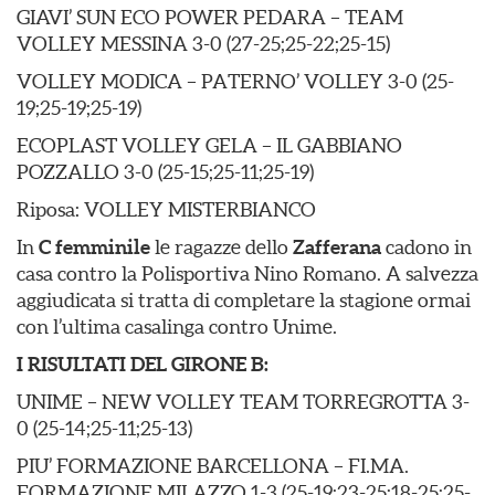
GIAVI’ SUN ECO POWER PEDARA – TEAM
VOLLEY MESSINA 3-0 (27-25;25-22;25-15)
VOLLEY MODICA – PATERNO’ VOLLEY 3-0 (25-
19;25-19;25-19)
ECOPLAST VOLLEY GELA – IL GABBIANO
POZZALLO 3-0 (25-15;25-11;25-19)
Riposa: VOLLEY MISTERBIANCO
In
C femminile
le ragazze dello
Zafferana
cadono in
casa contro la Polisportiva Nino Romano. A salvezza
aggiudicata si tratta di completare la stagione ormai
con l’ultima casalinga contro Unime.
I RISULTATI DEL GIRONE B:
UNIME – NEW VOLLEY TEAM TORREGROTTA 3-
0 (25-14;25-11;25-13)
PIU’ FORMAZIONE BARCELLONA – FI.MA.
FORMAZIONE MILAZZO 1-3 (25-19;23-25;18-25;25-