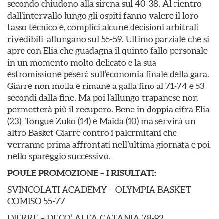
secondo chiudono alla sirena sul 40-38. Al rientro
dall’intervallo lungo gli ospiti fanno valere il loro
tasso tecnico e, complici alcune decisioni arbitrali
rivedibili, allungano sul 55-59. Ultimo parziale che si
apre con Elia che guadagna il quinto fallo personale
in un momento molto delicato e la sua
estromissione peserà sull’economia finale della gara.
Giarre non molla e rimane a galla fino al 71-74 e 53
secondi dalla fine. Ma poi l’allungo trapanese non
permetterà più il recupero. Bene in doppia cifra Elia
(23), Tongue Zuko (14) e Maida (10) ma servirà un
altro Basket Giarre contro i palermitani che
verranno prima affrontati nell’ultima giornata e poi
nello spareggio successivo.
POULE PROMOZIONE – I RISULTATI:
SVINCOLATI ACADEMY – OLYMPIA BASKET
COMISO 55-77
DIERRE – DECO’ ALFA CATANIA 78-92