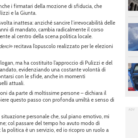
che i firmatari della mozione di sfiducia, che
zzi e la Giunta.
olta inattesa: anziché sancire l’irrevocabilità delle
nni di mandato, cambia radicalmente il corso
nte al centro della scena politica locale.
derci
» recitava l’opuscolo realizzato per le elezioni
gan, ma ha costituito l’approccio di Pulizzi e del
mandato, evidenziando una costante volontà di
ontarsi con le sfide, anche in momenti
li attuali.
ioni da parte di moltissime persone – dichiara il
piere questo passo con profonda umiltà e senso di
 situazione personale che, sul piano emotivo, mi
one; col passare del tempo ho avuto modo di
 la politica è un servizio, ed io ricopro un ruolo a