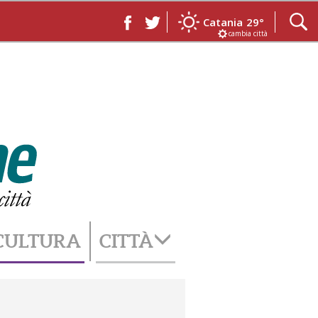
Catania
29°
cambia città
CULTURA
CITTÀ