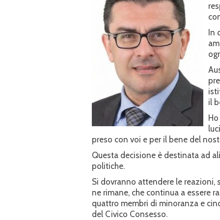
res
co
In 
amm
ogn
Aus
pre
ist
il 
Ho 
luc
preso con voi e per il bene del nos
Questa decisione è destinata ad al
politiche.
Si dovranno attendere le reazioni, 
ne rimane, che continua a essere 
quattro membri di minoranza e cinqu
del Civico Consesso.