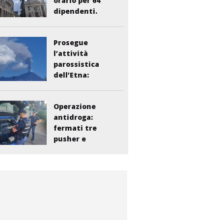
orario per 64
dipendenti.
Vasta:...
Prosegue
l’attività
parossistica
dell’Etna:
sospesi i voli...
Operazione
antidroga:
fermati tre
pusher e
smantellata...