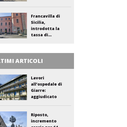
Francavilla di
Sicilia,
introdotta la
tassa di...
TIMI ARTICOLI
Lavori
all’ospedale di
Giarre:
aggiudicato
l’appalto per...
Riposto,
incremento