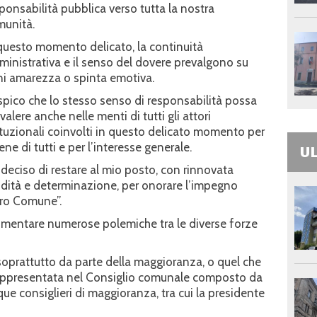
ponsabilità pubblica verso tutta la nostra
munità.
questo momento delicato, la continuità
inistrativa e il senso del dovere prevalgono su
i amarezza o spinta emotiva.
pico che lo stesso senso di responsabilità possa
valere anche nelle menti di tutti gli attori
ituzionali coinvolti in questo delicato momento per
bene di tutti e per l’interesse generale.
UL
deciso di restare al mio posto, con rinnovata
idità e determinazione, per onorare l’impegno
tro Comune”.
imentare numerose polemiche tra le diverse forze
soprattutto da parte della maggioranza, o quel che
rappresentata nel Consiglio comunale composto da
e consiglieri di maggioranza, tra cui la presidente