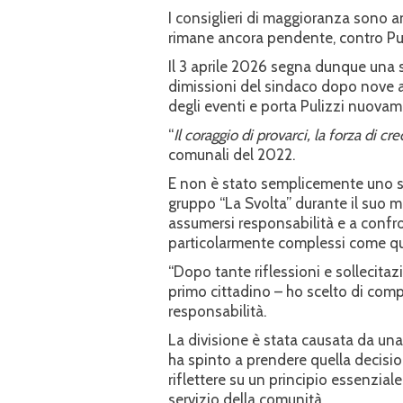
I consiglieri di maggioranza sono an
rimane ancora pendente, contro Puli
Il 3 aprile 2026 segna dunque una sv
dimissioni del sindaco dopo nove a
degli eventi e porta Pulizzi nuovame
“
Il coraggio di provarci, la forza di cre
comunali del 2022.
E non è stato semplicemente uno slo
gruppo “La Svolta” durante il suo 
assumersi responsabilità e a confr
particolarmente complessi come quel
“Dopo tante riflessioni e sollecitaz
primo cittadino – ho scelto di com
responsabilità.
La divisione è stata causata da una
ha spinto a prendere quella decisi
riflettere su un principio essenziale:
servizio della comunità.