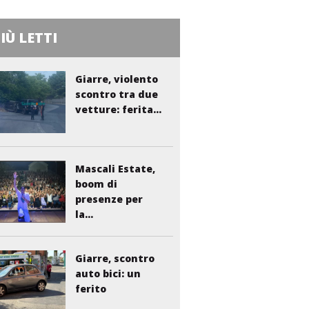
PIÙ LETTI
Giarre, violento
scontro tra due
vetture: ferita...
Mascali Estate,
boom di
presenze per
la...
Giarre, scontro
auto bici: un
ferito