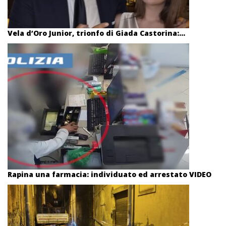
Vela d’Oro Junior, trionfo di Giada Castorina:...
Rapina una farmacia: individuato ed arrestato VIDEO