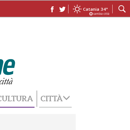
Catania
34°
cambia città
CULTURA
CITTÀ