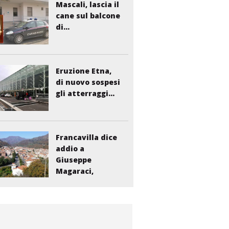
Mascali, lascia il
cane sul balcone
di...
Eruzione Etna,
di nuovo sospesi
gli atterraggi...
Francavilla dice
addio a
Giuseppe
Magaraci,
storico...