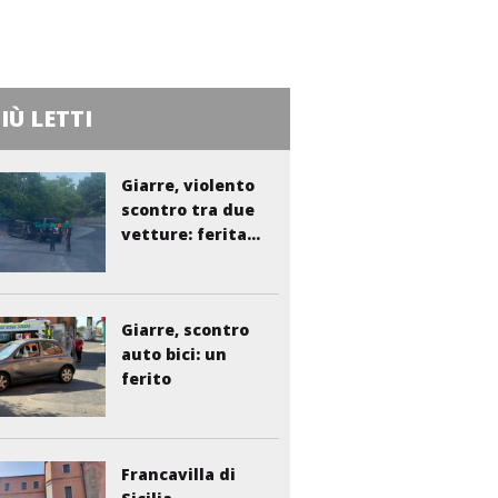
PIÙ LETTI
Giarre, violento
scontro tra due
vetture: ferita...
Giarre, scontro
auto bici: un
ferito
Francavilla di