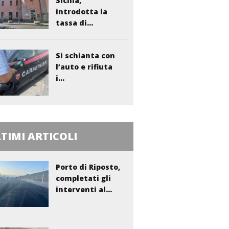
Sicilia,
introdotta la
tassa di...
Si schianta con
l’auto e rifiuta
i...
TIMI ARTICOLI
Porto di Riposto,
completati gli
interventi al...