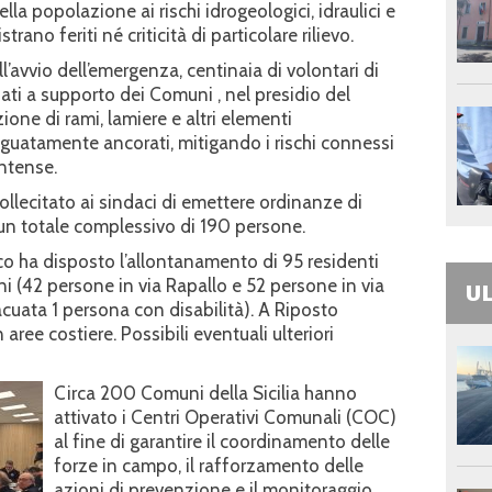
ella popolazione ai rischi idrogeologici, idraulici e
ano feriti né criticità di particolare rilievo.
ell’avvio dell’emergenza, centinaia di volontari di
ati a supporto dei Comuni , nel presidio del
zione di rami, lamiere e altri elementi
uatamente ancorati, mitigando i rischi connessi
intense.
ollecitato ai sindaci di emettere ordinanze di
r un totale complessivo di 190 persone.
aco ha disposto l’allontanamento di 95 residenti
ni (42 persone in via Rapallo e 52 persone in via
UL
acuata 1 persona con disabilità). A Riposto
aree costiere. Possibili eventuali ulteriori
Circa 200 Comuni della Sicilia hanno
attivato i Centri Operativi Comunali (COC)
al fine di garantire il coordinamento delle
forze in campo, il rafforzamento delle
azioni di prevenzione e il monitoraggio