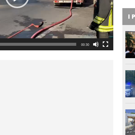
I 
00:30