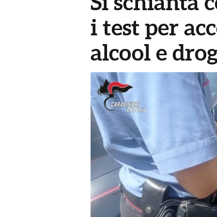
Si schianta c
i test per ac
alcool e dro