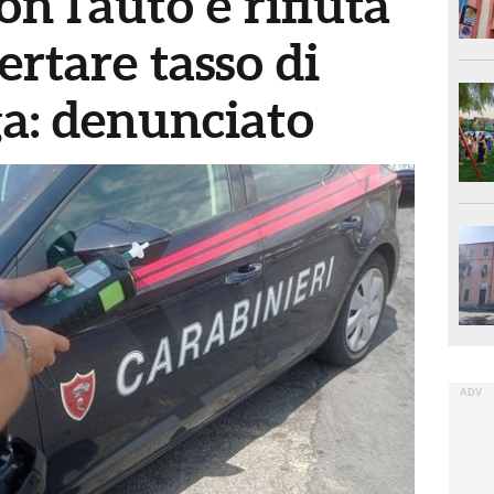
on l’auto e rifiuta
certare tasso di
ga: denunciato