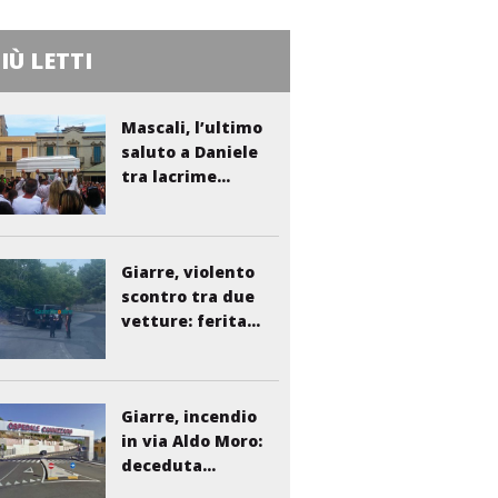
PIÙ LETTI
Mascali, l’ultimo
saluto a Daniele
tra lacrime...
Giarre, violento
scontro tra due
vetture: ferita...
Giarre, incendio
in via Aldo Moro:
deceduta...