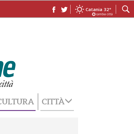
Catania
32°
cambia città
CULTURA
CITTÀ