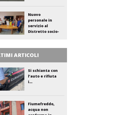
Nuovo
personale in
servizio al
Distretto socio-
sanitario...
TIMI ARTICOLI
Si schianta con
l’auto e rifiuta
i...
Fiumefreddo,
acqua non