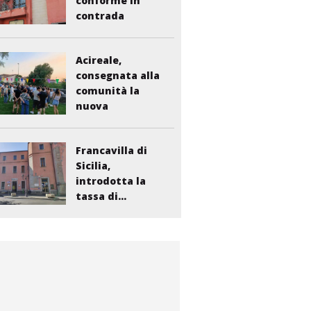
conforme in
contrada
Liberto:...
Acireale,
consegnata alla
comunità la
nuova
bambinopoli...
Francavilla di
Sicilia,
introdotta la
tassa di...