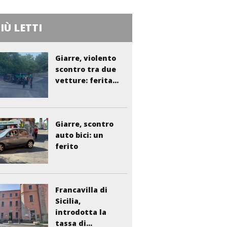
PIÙ LETTI
Giarre, violento
scontro tra due
vetture: ferita...
Giarre, scontro
auto bici: un
ferito
Francavilla di
Sicilia,
introdotta la
tassa di...