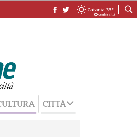
Catania
35°
cambia città
CULTURA
CITTÀ