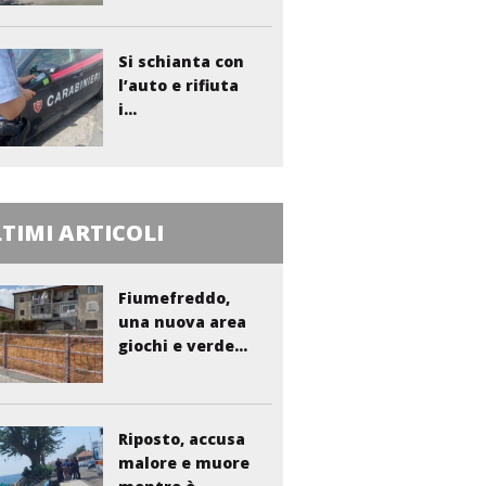
Si schianta con
l’auto e rifiuta
i...
TIMI ARTICOLI
Fiumefreddo,
una nuova area
giochi e verde...
Riposto, accusa
malore e muore