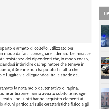
I 
operto e armato di coltello, utilizzato per
o in modo da farsi consegnare il denaro. Le minacce
ta resistenza dei dipendenti che, in modo coeso,
iandosi intimidire dal rapinatore che teneva in
punto, il 36enne non ha potuto far altro che
e fuggire via, dileguandosi tra le strade del
amato la nota radio del tentativo di rapina, i
zione antirapine hanno avviato subito le indagini
del reato. I poliziotti hanno acquisito elementi utili
 alcuni particolari sulle caratteristiche fisico e gli