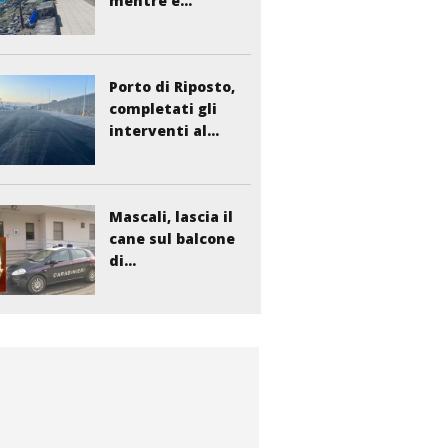
mentre è...
Porto di Riposto,
completati gli
interventi al...
Mascali, lascia il
cane sul balcone
di...