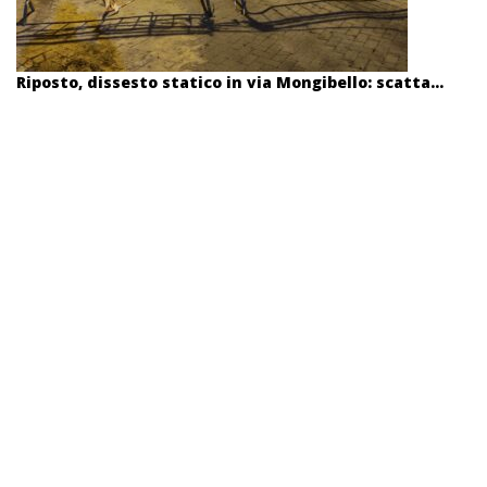
Riposto, dissesto statico in via Mongibello: scatta...
Santa Tecla, cade sugli scogli: gravemente ferito...
NOTIZIE IN PRIMO PIANO